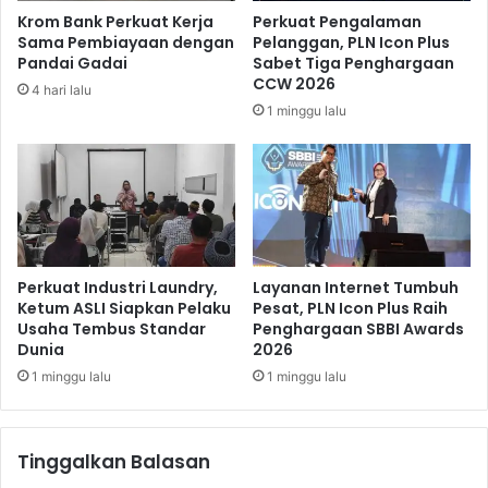
n
e
Krom Bank Perkuat Kerja
Perkuat Pengalaman
u
r
Sama Pembiayaan dengan
Pelanggan, PLN Icon Plus
j
t
Pandai Gadai
Sabet Tiga Penghargaan
u
a
CCW 2026
4 hari lalu
N
m
1 minggu lalu
e
b
w
a
N
h
o
5
r
6
m
3
a
O
l
r
Perkuat Industri Laundry,
Layanan Internet Tumbuh
Ketum ASLI Siapkan Pelaku
Pesat, PLN Icon Plus Raih
a
Usaha Tembus Standar
Penghargaan SBBI Awards
n
Dunia
2026
g
1 minggu lalu
1 minggu lalu
Tinggalkan Balasan