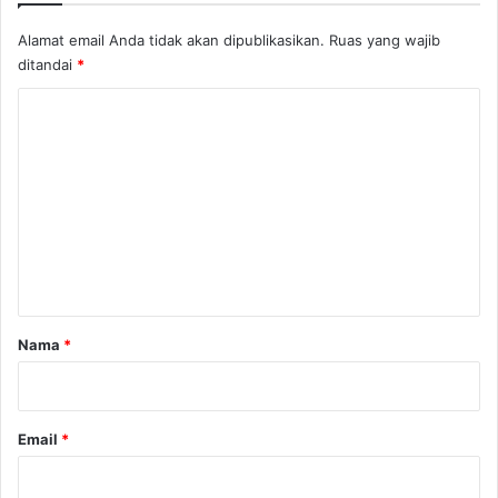
Alamat email Anda tidak akan dipublikasikan.
Ruas yang wajib
ditandai
*
K
o
m
e
n
t
a
r
Nama
*
*
Email
*