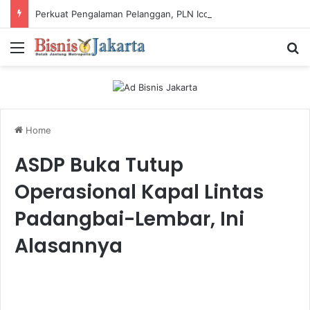
Perkuat Pengalaman Pelanggan, PLN Icon Plus Sabet Tiga Penghargaan CCW 2026
Menu
Ca
Home
ASDP Buka Tutup
Operasional Kapal Lintas
Padangbai-Lembar, Ini
Alasannya