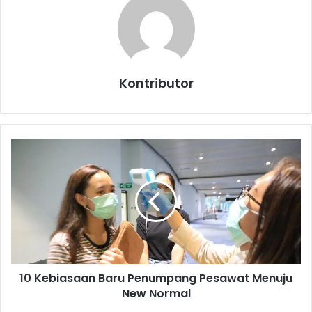
Kontributor
1
0
K
e
b
i
a
s
a
10 Kebiasaan Baru Penumpang Pesawat Menuju
a
New Normal
n
B