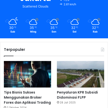
2.61 km/h
Scattered Clouds
30
35
35
32
32
℃
℃
℃
℃
℃
Sab
Ming
Sen
Sel
Rab
Terpopuler
Tips Bisnis Sukses
Penyaluran KPR Subsidi
Menggunakan Broker
Didominasi FLPP
Forex dan Aplikasi Trading
28 Juli 2025
7 Oktober 2024