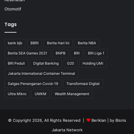
Otomotif
Tags
bank bjb
BBRI
Berita Hari Ini
Berita NBA
Berita SEA Games 2021
BNPB
BRI
BRI Liga 1
BRI Peduli
Digital Banking
G20
Holding UMi
Jakarta International Container Terminal
Satgas Penanganan Covid-19
Transformasi Digital
Ultra Mikro
UMKM
Wealth Management
© Copyright 2026, All Rights Reserved |
Beriklan
| by
Bisnis
Jakarta Network