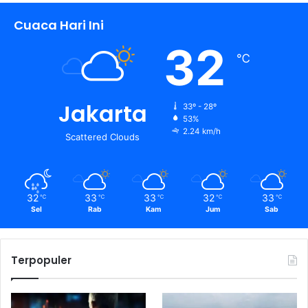
Cuaca Hari Ini
32
℃
Jakarta
33º - 28º
53%
2.24 km/h
Scattered Clouds
32
33
33
32
33
℃
℃
℃
℃
℃
Sel
Rab
Kam
Jum
Sab
Terpopuler