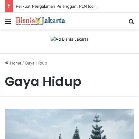
Perkuat Pengalaman Pelanggan, PLN Icon Plus Sabet Tiga Penghargaan CCW 2026
Menu
Ca
Home
/
Gaya Hidup
Gaya Hidup