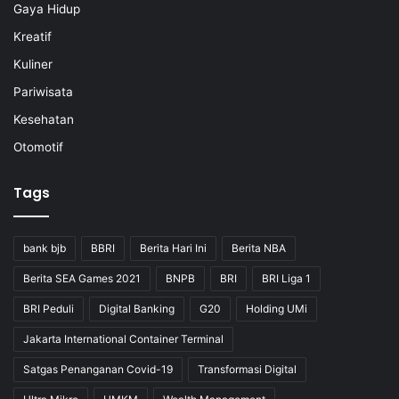
Gaya Hidup
Kreatif
Kuliner
Pariwisata
Kesehatan
Otomotif
Tags
bank bjb
BBRI
Berita Hari Ini
Berita NBA
Berita SEA Games 2021
BNPB
BRI
BRI Liga 1
BRI Peduli
Digital Banking
G20
Holding UMi
Jakarta International Container Terminal
Satgas Penanganan Covid-19
Transformasi Digital