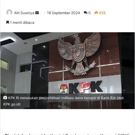
Alit Suwirya
S
18 September 2024
0
938
e
1 menit dibaca
n
d
a
n
e
m
a
i
l
KPK RI melakukan penyelidikan indikasi dana korupsi di Bank Bjb (dok
KPK.go.id)