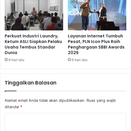
a
r
t
a
Perkuat Industri Laundry,
Layanan Internet Tumbuh
Ketum ASLI Siapkan Pelaku
Pesat, PLN Icon Plus Raih
Usaha Tembus Standar
Penghargaan SBBI Awards
Dunia
2026
6 hari lalu
6 hari lalu
Tinggalkan Balasan
Alamat email Anda tidak akan dipublikasikan.
Ruas yang wajib
ditandai
*
K
o