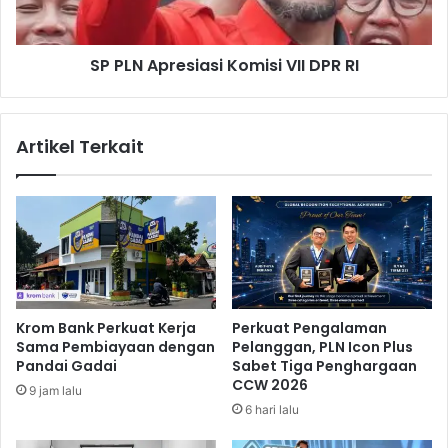
p
t
r
i
e
n
SP PLN Apresiasi Komisi VII DPR RI
s
g
i
P
a
o
s
Artikel Terkait
t
i
G
K
e
o
n
m
e
i
r
s
a
i
s
V
i
I
Krom Bank Perkuat Kerja
Perkuat Pengalaman
Z
I
Sama Pembiayaan dengan
Pelanggan, PLN Icon Plus
d
D
Pandai Gadai
Sabet Tiga Penghargaan
i
P
CCW 2026
9 jam lalu
J
R
6 hari lalu
a
R
k
I