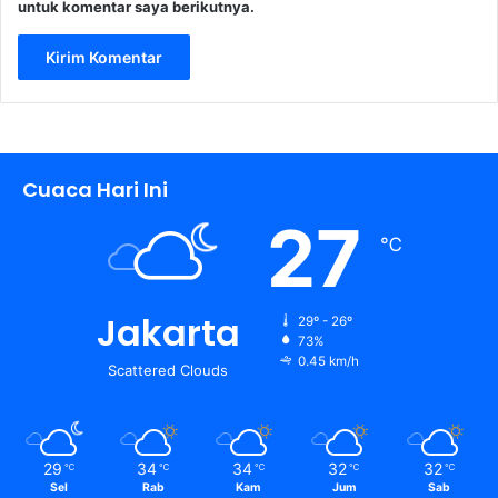
untuk komentar saya berikutnya.
Cuaca Hari Ini
27
℃
Jakarta
29º - 26º
73%
0.45 km/h
Scattered Clouds
29
34
34
32
32
℃
℃
℃
℃
℃
Sel
Rab
Kam
Jum
Sab