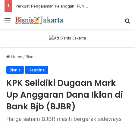
Perkuat Pengalaman Pelanggan, PLN Icon Plus Sabet Tiga Penghargaan CCW 2026
Menu
Ca
Home
/
Bisnis
Bisnis
Headline
KPK Selidiki Dugaan Mark
Up Anggaran Dana Iklan di
Bank Bjb (BJBR)
Harga saham BJBR masih bergerak sideways