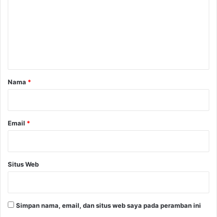
m
e
n
t
a
r
Nama
*
*
Email
*
Situs Web
Simpan nama, email, dan situs web saya pada peramban ini