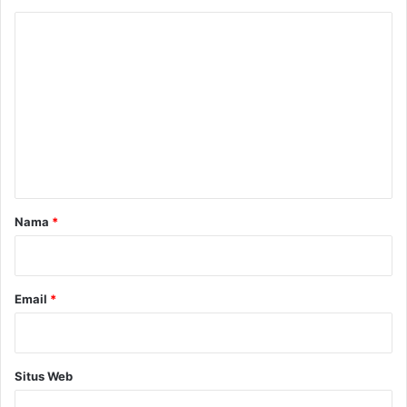
K
o
m
e
n
t
a
r
Nama
*
*
Email
*
Situs Web