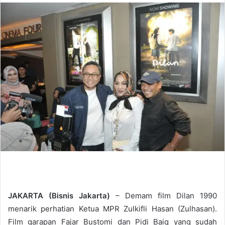
n
d
a
n
e
m
a
i
l
JAKARTA (Bisnis Jakarta)
– Demam film Dilan 1990
menarik perhatian Ketua MPR Zulkifli Hasan (Zulhasan).
Film garapan Fajar Bustomi dan Pidi Baiq yang sudah