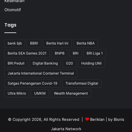
Kesehatan
Otomotif
Tags
bank bjb
BBRI
Berita Hari Ini
Berita NBA
Berita SEA Games 2021
BNPB
BRI
BRI Liga 1
BRI Peduli
Digital Banking
G20
Holding UMi
Jakarta International Container Terminal
Satgas Penanganan Covid-19
Transformasi Digital
Ultra Mikro
UMKM
Wealth Management
© Copyright 2026, All Rights Reserved |
Beriklan
| by
Bisnis
Jakarta Network