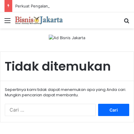
Perkuat Pengalaman Pelanggan, PLN Icon Plus Sabet Tiga Penghargaan CCW 2026
Menu
Ca
Tidak ditemukan
Sepertinya kami tidak dapat menemukan apa yang Anda cari.
Mungkin pencarian dapat membantu.
C
a
r
i
u