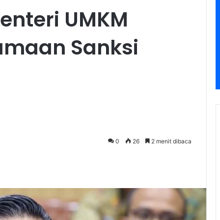
Menteri UMKM
amaan Sanksi
0
26
2 menit dibaca