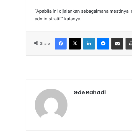
“Apabila ini dijalankan sebagaimana mestinya,
administratif,” katanya.
Facebook
X
LinkedIn
Messenger
Share via Email
Share
Gde Rahadi