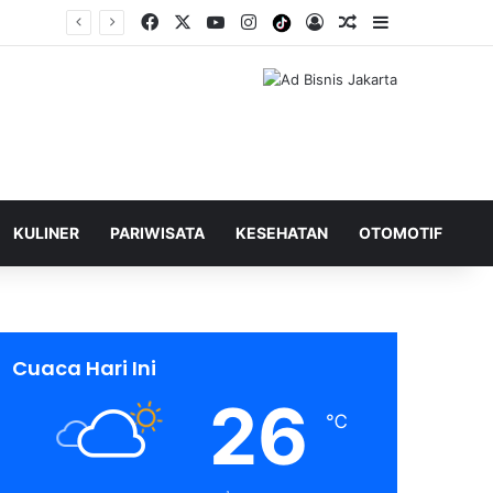
Facebook
X
YouTube
Instagram
Tiktok
Log In
Shuffle Berita
Sidebar
KULINER
PARIWISATA
KESEHATAN
OTOMOTIF
Cuaca Hari Ini
26
℃