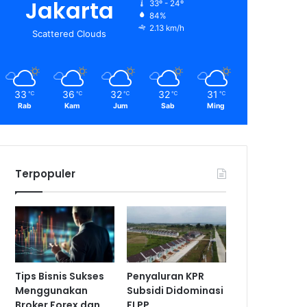
Jakarta
33º - 24º
84%
2.13 km/h
Scattered Clouds
33
36
32
32
31
℃
℃
℃
℃
℃
Rab
Kam
Jum
Sab
Ming
Terpopuler
Tips Bisnis Sukses
Penyaluran KPR
Menggunakan
Subsidi Didominasi
Broker Forex dan
FLPP