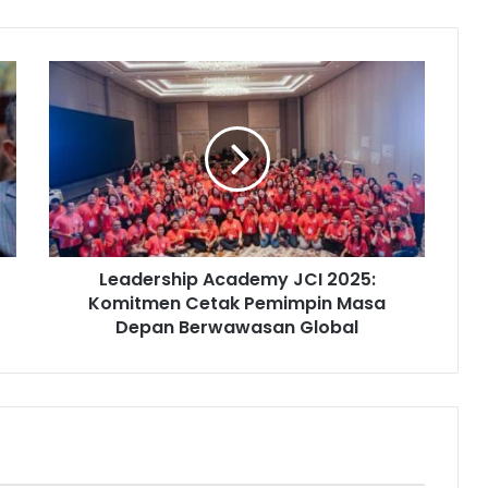
L
e
a
d
e
r
s
h
i
Leadership Academy JCI 2025:
p
Komitmen Cetak Pemimpin Masa
A
c
Depan Berwawasan Global
a
d
e
m
y
J
C