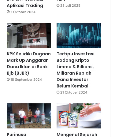
Aplikasi Trading
28 Juli 2025
7 Oktober 2024
KPK Selidiki Dugaan
Tertipu Investasi
Mark Up Anggaran
Bodong Kripto
Dana Iklan di Bank
Limmo & Billions,
Bjb (BJBR)
Miliaran Rupiah
Dana Investor
18 September 2024
Belum Kembali
21 Oktober 2024
Purinusa
Mengenal Sejarah