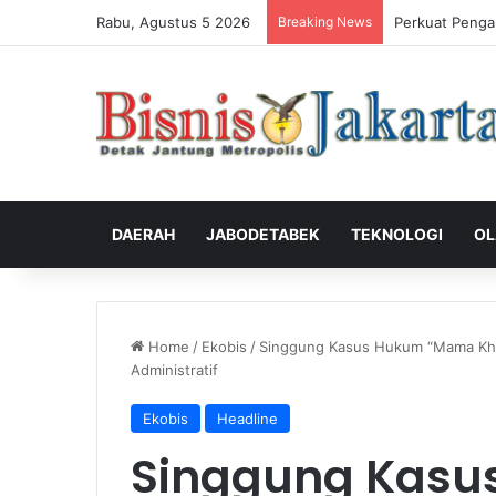
Rabu, Agustus 5 2026
Breaking News
Perkuat Penga
DAERAH
JABODETABEK
TEKNOLOGI
OL
Home
/
Ekobis
/
Singgung Kasus Hukum “Mama Kha
Administratif
Ekobis
Headline
Singgung Kas