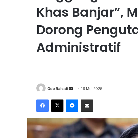
Khas Banjar”, 
Dorong Pengut
Administratif
Gde Rahadi
S
18 Mei 2025
e
Facebook
X
Messenger
Share via Email
n
d
a
n
e