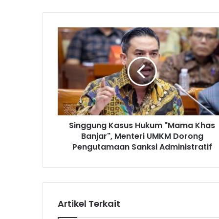
S
i
n
g
g
u
n
g
K
Singgung Kasus Hukum "Mama Khas
a
Banjar", Menteri UMKM Dorong
s
u
Pengutamaan Sanksi Administratif
s
H
u
k
u
Artikel Terkait
m
"