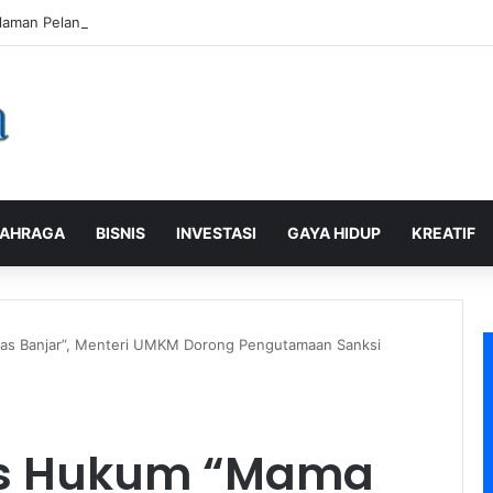
laman Pelanggan, PLN Icon Plus Sabet Tiga Penghargaan CCW 2026
AHRAGA
BISNIS
INVESTASI
GAYA HIDUP
KREATIF
s Banjar”, Menteri UMKM Dorong Pengutamaan Sanksi
us Hukum “Mama