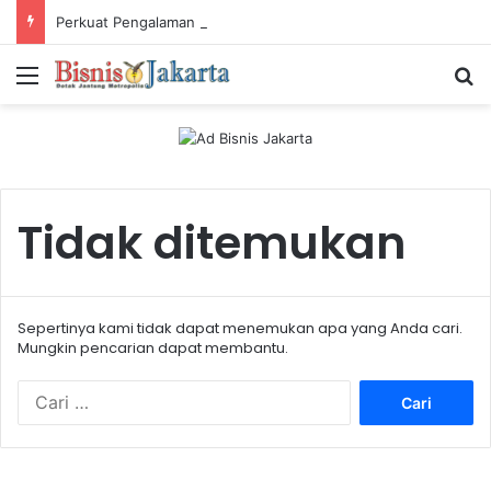
Perkuat Pengalaman Pelanggan, PLN Icon Plus Sabet Tiga Penghargaan CCW 2026
Menu
Ca
Tidak ditemukan
Sepertinya kami tidak dapat menemukan apa yang Anda cari.
Mungkin pencarian dapat membantu.
C
a
r
i
u