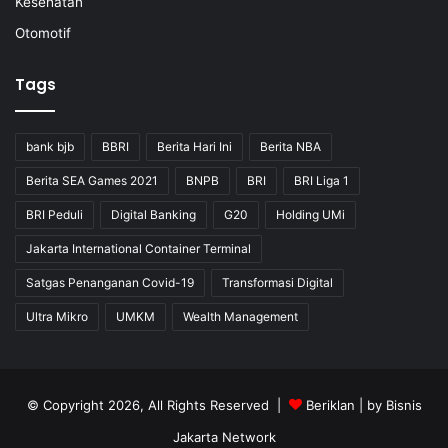
Kesehatan
Otomotif
Tags
bank bjb
BBRI
Berita Hari Ini
Berita NBA
Berita SEA Games 2021
BNPB
BRI
BRI Liga 1
BRI Peduli
Digital Banking
G20
Holding UMi
Jakarta International Container Terminal
Satgas Penanganan Covid-19
Transformasi Digital
Ultra Mikro
UMKM
Wealth Management
© Copyright 2026, All Rights Reserved |
Beriklan
| by
Bisnis
Jakarta Network