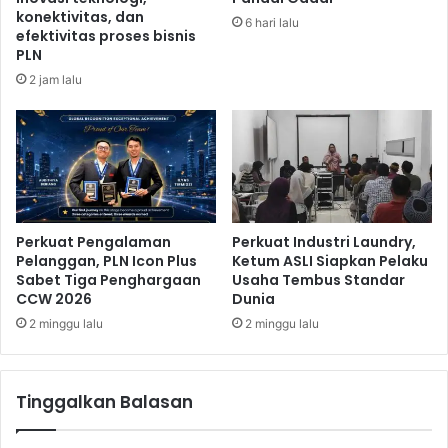
r
a
konektivitas, dan
6 hari lalu
a
r
efektivitas proses bisnis
N
u
PLN
g
s
2 jam lalu
u
I
r
k
a
u
h
t
R
S
a
u
i
k
,
Perkuat Pengalaman
Perkuat Industri Laundry,
s
Pelanggan, PLN Icon Plus
Ketum ASLI Siapkan Pelaku
K
e
Sabet Tiga Penghargaan
Usaha Tembus Standar
e
s
CCW 2026
Dunia
t
k
u
2 minggu lalu
2 minggu lalu
a
a
n
D
P
P
i
Tinggalkan Balasan
R
l
:
k