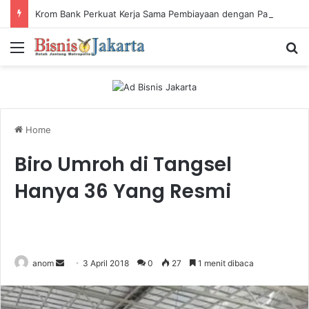
Krom Bank Perkuat Kerja Sama Pembiayaan dengan Pandai Gadai
Menu
Ca
Home
Biro Umroh di Tangsel
Hanya 36 Yang Resmi
anom
S
3 April 2018
0
27
1 menit dibaca
e
n