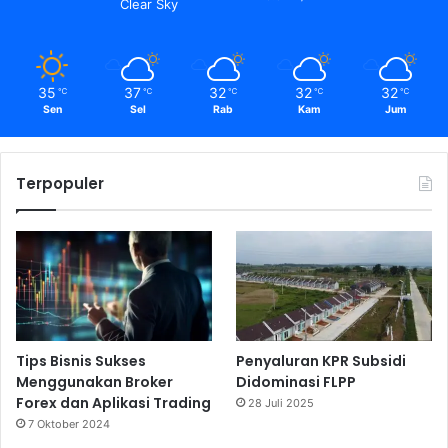
Clear Sky
35
37
32
32
32
℃
℃
℃
℃
℃
Sen
Sel
Rab
Kam
Jum
Terpopuler
Tips Bisnis Sukses
Penyaluran KPR Subsidi
Menggunakan Broker
Didominasi FLPP
Forex dan Aplikasi Trading
28 Juli 2025
7 Oktober 2024