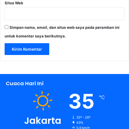
Situs Web
n
P
r
o
Simpan nama, email, dan situs web saya pada peramban ini
x
y
untuk komentar saya berikutnya.
W
a
r
Cuaca Hari Ini
35
℃
Jakarta
35º - 26º
49%
5.9 km/h