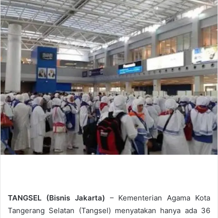
d
a
n
e
m
a
i
l
TANGSEL (Bisnis Jakarta)
– Kementerian Agama Kota
Tangerang Selatan (Tangsel) menyatakan hanya ada 36