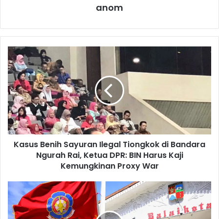
anom
K
a
s
u
s
B
e
n
i
Kasus Benih Sayuran Ilegal Tiongkok di Bandara
h
Ngurah Rai, Ketua DPR: BIN Harus Kaji
S
a
Kemungkinan Proxy War
y
u
S
r
a
a
t
n
p