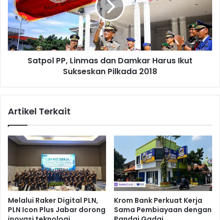
I
o
l
l
e
P
g
P
a
,
l
Satpol PP, Linmas dan Damkar Harus Ikut
L
T
Sukseskan Pilkada 2018
i
i
n
o
m
n
a
Artikel Terkait
g
s
k
d
o
a
k
n
d
D
i
a
B
m
a
k
n
a
Melalui Raker Digital PLN,
Krom Bank Perkuat Kerja
d
r
PLN Icon Plus Jabar dorong
Sama Pembiayaan dengan
a
H
inovasi teknologi,
Pandai Gadai