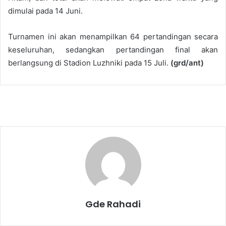
dimulai pada 14 Juni.
Turnamen ini akan menampilkan 64 pertandingan secara
keseluruhan, sedangkan pertandingan final akan
berlangsung di Stadion Luzhniki pada 15 Juli.
(grd/ant)
Gde Rahadi