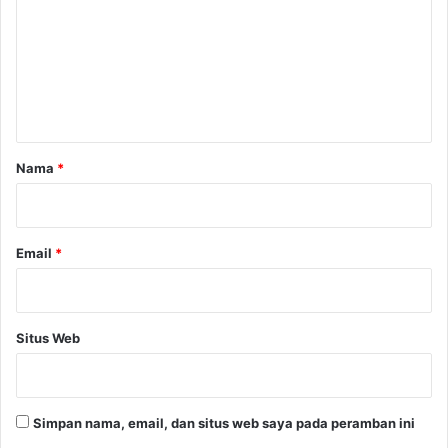
m
e
n
t
a
r
Nama
*
*
Email
*
Situs Web
Simpan nama, email, dan situs web saya pada peramban ini