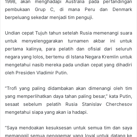
1998, akan menghadapi Australia pada pertandingan
pembukaan Grup C, di mana Peru dan Denmark
berpeluang sekedar menjadi tim penguji.
Undian cepat Tujuh tahun setelah Rusia memenangi suara
untuk menyelenggarakan turnamen akbar ini untuk
pertama kalinya, para pelatih dan ofisial dari seluruh
negara yang lolos, bertemu di Istana Negara Kremlin untuk
mengetahui nasib mereka pada undian cepat yang dihadiri
oleh Presiden Vladimir Putin.
“Trofi yang paling didambakan akan dimenangi oleh tim
yang memperlihatkan daya tahan paling besar,” kata Putin,
sesaat sebelum pelatih Rusia Stanislav Cherchesov
mengetahui siapa yang akan ia hadapi.
“Saya mendoakan kesuksesan untuk semua tim dan saya
memanggil semua penggemar yang loyal untuk datang ke