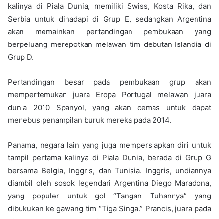
kalinya di Piala Dunia, memiliki Swiss, Kosta Rika, dan
Serbia untuk dihadapi di Grup E, sedangkan Argentina
akan memainkan pertandingan pembukaan yang
berpeluang merepotkan melawan tim debutan Islandia di
Grup D.
Pertandingan besar pada pembukaan grup akan
mempertemukan juara Eropa Portugal melawan juara
dunia 2010 Spanyol, yang akan cemas untuk dapat
menebus penampilan buruk mereka pada 2014.
Panama, negara lain yang juga mempersiapkan diri untuk
tampil pertama kalinya di Piala Dunia, berada di Grup G
bersama Belgia, Inggris, dan Tunisia. Inggris, undiannya
diambil oleh sosok legendari Argentina Diego Maradona,
yang populer untuk gol “Tangan Tuhannya” yang
dibukukan ke gawang tim “Tiga Singa.” Prancis, juara pada