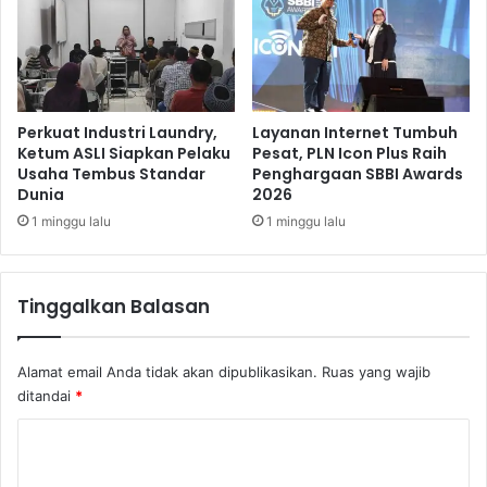
u
e
n
r
u
k
n
a
g
l
A
a
Perkuat Industri Laundry,
Layanan Internet Tumbuh
g
h
Ketum ASLI Siapkan Pelaku
Pesat, PLN Icon Plus Raih
u
Usaha Tembus Standar
Penghargaan SBBI Awards
k
Dunia
2026
n
a
g
n
1 minggu lalu
1 minggu lalu
N
a
p
Tinggalkan Balasan
o
l
i
Alamat email Anda tidak akan dipublikasikan.
Ruas yang wajib
ditandai
*
K
o