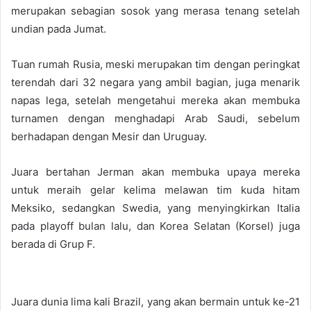
merupakan sebagian sosok yang merasa tenang setelah
undian pada Jumat.
Tuan rumah Rusia, meski merupakan tim dengan peringkat
terendah dari 32 negara yang ambil bagian, juga menarik
napas lega, setelah mengetahui mereka akan membuka
turnamen dengan menghadapi Arab Saudi, sebelum
berhadapan dengan Mesir dan Uruguay.
Juara bertahan Jerman akan membuka upaya mereka
untuk meraih gelar kelima melawan tim kuda hitam
Meksiko, sedangkan Swedia, yang menyingkirkan Italia
pada playoff bulan lalu, dan Korea Selatan (Korsel) juga
berada di Grup F.
Juara dunia lima kali Brazil, yang akan bermain untuk ke-21