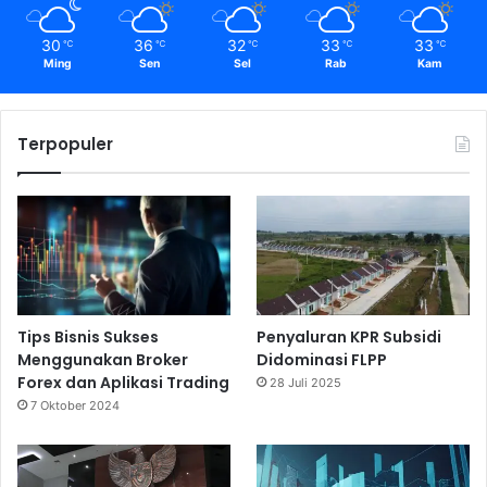
30
36
32
33
33
℃
℃
℃
℃
℃
Ming
Sen
Sel
Rab
Kam
Terpopuler
Tips Bisnis Sukses
Penyaluran KPR Subsidi
Menggunakan Broker
Didominasi FLPP
Forex dan Aplikasi Trading
28 Juli 2025
7 Oktober 2024