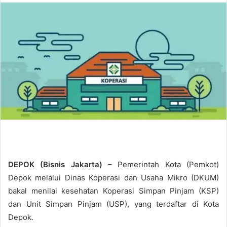
n
d
a
n
e
m
a
i
l
DEPOK (Bisnis Jakarta)
– Pemerintah Kota (Pemkot)
Depok melalui Dinas Koperasi dan Usaha Mikro (DKUM)
bakal menilai kesehatan Koperasi Simpan Pinjam (KSP)
dan Unit Simpan Pinjam (USP), yang terdaftar di Kota
Depok.