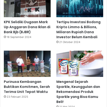
KPK Selidiki Dugaan Mark
Tertipu Investasi Bodong
Up Anggaran Dana Iklan di
Kripto Limmo & Billions,
Bank Bjb (BJBR)
Miliaran Rupiah Dana
Investor Belum Kembali
18 September 2024
21 Oktober 2024
Purinusa Kembangan
Mengenal Sejarah
Buktikan Komitmen, Serah
Sparkle, Keunggulan dan
Terima Unit Tepat Waktu
Rekomendasi Produk
Sparkle yang Bisa Kamu
23 Februari 2025
Beli!
21 Mei 2024