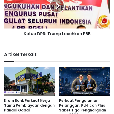
y
u
e
a
t
D
D
P
a
R
r
:
Ketua DPR: Trump Lecehkan PBB
i
T
T
r
i
u
m
m
Artikel Terkait
P
p
i
L
a
e
l
c
a
e
D
h
u
k
n
a
i
n
Krom Bank Perkuat Kerja
Perkuat Pengalaman
a
P
Sama Pembiayaan dengan
Pelanggan, PLN Icon Plus
B
Pandai Gadai
Sabet Tiga Penghargaan
B