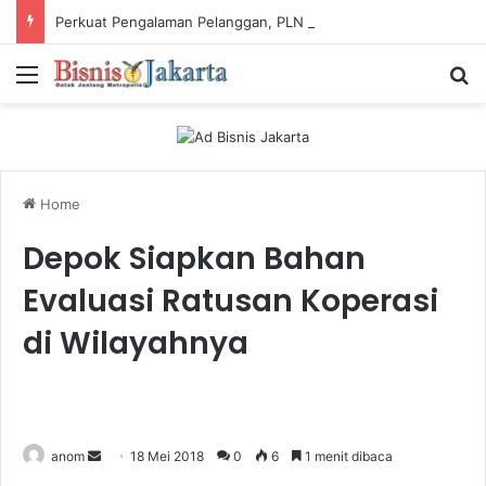
Perkuat Pengalaman Pelanggan, PLN Icon Plus Sabet Tiga Penghargaan CCW 2026
Menu
Ca
Home
Depok Siapkan Bahan
Evaluasi Ratusan Koperasi
di Wilayahnya
anom
S
18 Mei 2018
0
6
1 menit dibaca
e