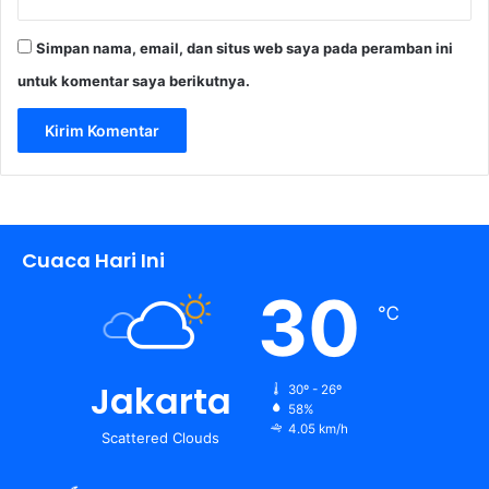
Simpan nama, email, dan situs web saya pada peramban ini
untuk komentar saya berikutnya.
Cuaca Hari Ini
30
℃
Jakarta
30º - 26º
58%
4.05 km/h
Scattered Clouds