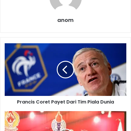
anom
P
r
a
n
c
i
s
C
o
Prancis Coret Payet Dari Tim Piala Dunia
r
e
t
K
P
e
a
t