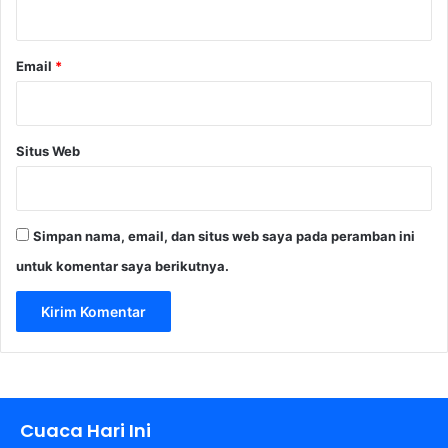
*
m
L
n
e
i
b
Email
*
i
h
B
a
Situs Web
i
k
Simpan nama, email, dan situs web saya pada peramban ini
untuk komentar saya berikutnya.
Cuaca Hari Ini