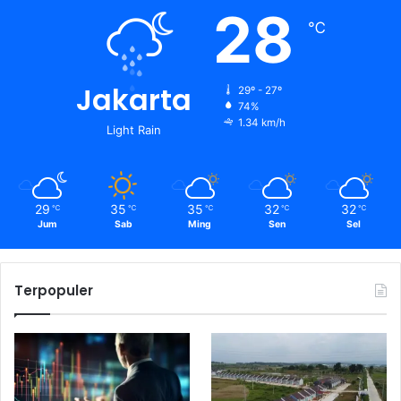
28
℃
Jakarta
29º - 27º
74%
1.34 km/h
Light Rain
29
35
35
32
32
℃
℃
℃
℃
℃
Jum
Sab
Ming
Sen
Sel
Terpopuler