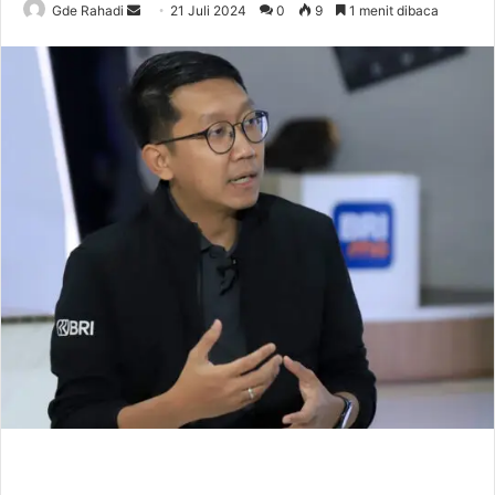
Gde Rahadi
S
21 Juli 2024
0
9
1 menit dibaca
e
n
d
a
n
e
m
a
i
l