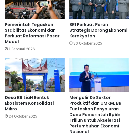
i
K
s
e
G
h
a
a
Pemerintah Tegaskan
BRI Perkuat Peran
n
r
Stabilitas Ekonomi dan
Strategis Dorong Ekonomi
e
u
Perkuat Reformasi Pasar
Kerakyatan
s
s
Modal
30 Oktober 2025
h
a
1 Februari 2026
a
n
I
B
T
a
B
g
C
i
u
A
p
n
2
a
Desa BRILiaN Bentuk
Mengalir Ke Sektor
0
k
Ekosistem Konsolidasi
Produktif dan UMKM, BRI
2
Mikro
Tuntaskan Penyaluran
I
Dana Pemerintah Rp55
4
n
24 Oktober 2025
Triliun untuk Akselerasi
,
d
Pertumbuhan Ekonomi
J
o
Nasional
a
n