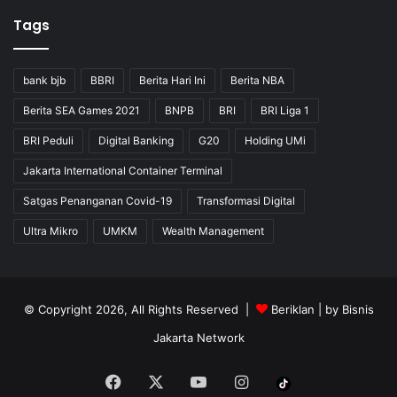
Tags
bank bjb
BBRI
Berita Hari Ini
Berita NBA
Berita SEA Games 2021
BNPB
BRI
BRI Liga 1
BRI Peduli
Digital Banking
G20
Holding UMi
Jakarta International Container Terminal
Satgas Penanganan Covid-19
Transformasi Digital
Ultra Mikro
UMKM
Wealth Management
© Copyright 2026, All Rights Reserved |
Beriklan
| by
Bisnis
Jakarta Network
Facebook
X
YouTube
Instagram
Tiktok