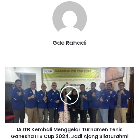
Gde Rahadi
I
A
I
T
B
K
e
m
b
IA ITB Kembali Menggelar Turnamen Tenis
a
Ganesha ITB Cup 2024, Jadi Ajang Silaturahmi
l