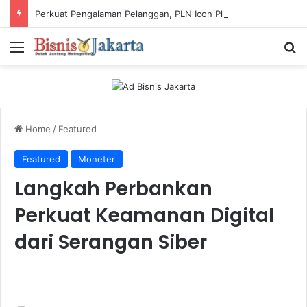
Perkuat Pengalaman Pelanggan, PLN Icon Plus Sabet Tiga Penghargaan CCW 2026
Menu
Ca
Home
/
Featured
Featured
Moneter
Langkah Perbankan
Perkuat Keamanan Digital
dari Serangan Siber