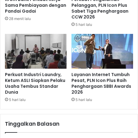
i
a
Sama Pembiayaan dengan
Pelanggan, PLN Icon Plus
s
s
Pandai Gadai
Sabet Tiga Penghargaan
c
i
CCW 2026
28 menit lalu
o
l
5 hari lalu
u
a
n
n
t
d
H
a
i
n
n
d
g
e
g
d
Perkuat Industri Laundry,
Layanan Internet Tumbuh
a
i
Ketum ASLI Siapkan Pelaku
Pesat, PLN Icon Plus Raih
6
Usaha Tembus Standar
Penghargaan SBBI Awards
k
Dunia
2026
0
a
P
s
5 hari lalu
5 hari lalu
e
i
r
b
s
a
Tinggalkan Balasan
e
n
n
k
b