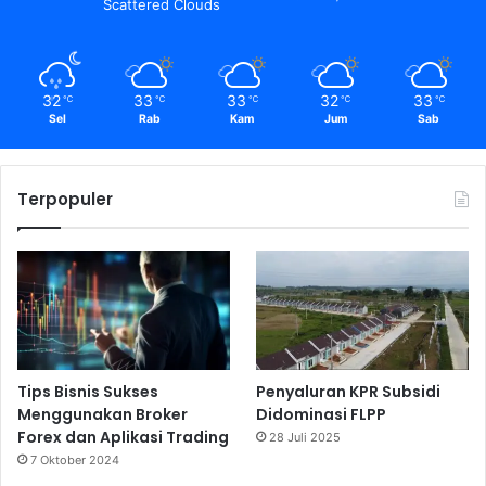
Scattered Clouds
32
33
33
32
33
℃
℃
℃
℃
℃
Sel
Rab
Kam
Jum
Sab
Terpopuler
Tips Bisnis Sukses
Penyaluran KPR Subsidi
Menggunakan Broker
Didominasi FLPP
Forex dan Aplikasi Trading
28 Juli 2025
7 Oktober 2024