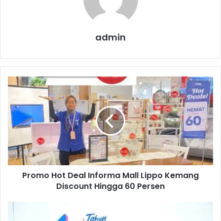
admin
P
r
o
m
o
H
o
t
D
Promo Hot Deal Informa Mall Lippo Kemang
e
Discount Hingga 60 Persen
a
l
I
P
n
e