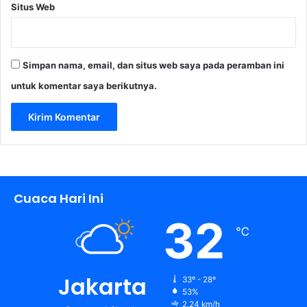
Situs Web
a
k
a
t
Simpan nama, email, dan situs web saya pada peramban ini
untuk komentar saya berikutnya.
Cuaca Hari Ini
32
℃
Jakarta
33º - 28º
53%
2.24 km/h