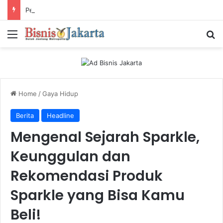
Perkuat Industri Laundry, Ketum ASLI Siapkan Pelaku Usaha Tembus Standar Dunia
Menu
Ca
Home
/
Gaya Hidup
Berita
Headline
Mengenal Sejarah Sparkle,
Keunggulan dan
Rekomendasi Produk
Sparkle yang Bisa Kamu
Beli!