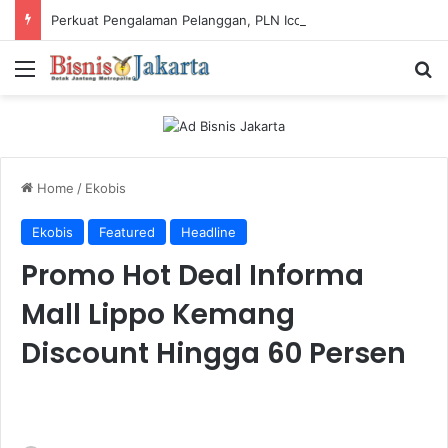
Perkuat Pengalaman Pelanggan, PLN Icon Plus Sabet Tiga Penghargaan CCW 2026
Menu
Ca
Home
/
Ekobis
Ekobis
Featured
Headline
Promo Hot Deal Informa
Mall Lippo Kemang
Discount Hingga 60 Persen