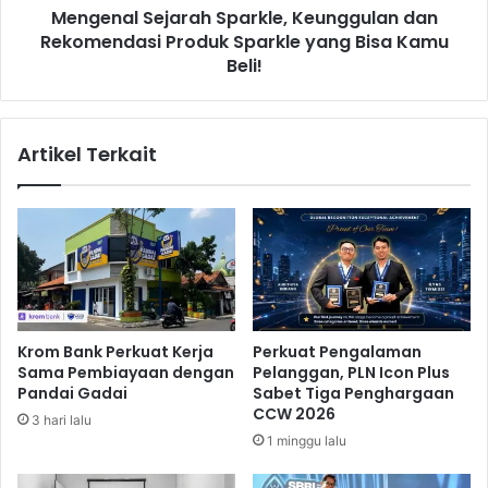
,
Mengenal Sejarah Sparkle, Keunggulan dan
e
B
Rekomendasi Produk Sparkle yang Bisa Kamu
j
R
a
Beli!
I
r
P
a
e
h
Artikel Terkait
d
S
u
p
l
a
i
r
B
k
a
l
n
e
t
,
u
K
Krom Bank Perkuat Kerja
Perkuat Pengalaman
K
e
Sama Pembiayaan dengan
Pelanggan, PLN Icon Plus
o
u
Pandai Gadai
Sabet Tiga Penghargaan
r
n
CCW 2026
3 hari lalu
b
g
1 minggu lalu
a
g
n
u