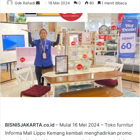
Gde Rahadi
S
18 Mei 2024
0
80
1 menit dibaca
e
n
d
a
n
e
m
a
i
l
BISNISJAKARTA.co.id
– Mulai 16 Mei 2024 – Toko furnitur
Informa Mall Lippo Kemang kembali menghadirkan promo