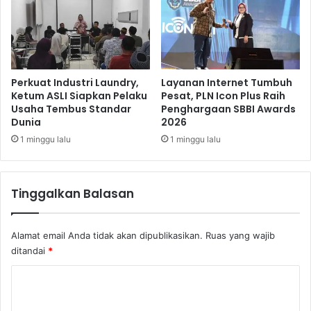
T
l
e
a
r
n
d
d
a
a
m
n
Perkuat Industri Laundry,
Layanan Internet Tumbuh
p
R
Ketum ASLI Siapkan Pelaku
Pesat, PLN Icon Plus Raih
a
Usaha Tembus Standar
Penghargaan SBBI Awards
e
Dunia
2026
k
k
E
o
1 minggu lalu
1 minggu lalu
r
m
u
e
p
n
Tinggalkan Balasan
s
d
i
a
G
s
Alamat email Anda tidak akan dipublikasikan.
Ruas yang wajib
u
i
ditandai
*
n
P
u
r
K
n
o
g
o
d
R