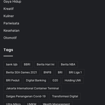
Gaya Hidup
Kreatif
Kuliner
Pariwisata
Kesehatan
Otomotif
Tags
bank bjb
BBRI
Berita Hari Ini
Berita NBA
Berita SEA Games 2021
BNPB
BRI
BRI Liga 1
BRI Peduli
Digital Banking
G20
Holding UMi
Jakarta International Container Terminal
Satgas Penanganan Covid-19
Transformasi Digital
Ultra Mikro
UMKM
Wealth Management