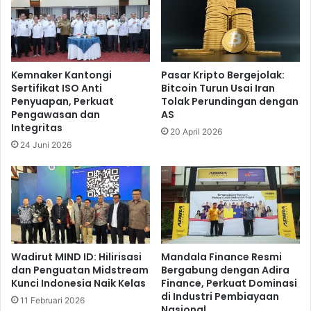
u
g
r
H
a
i
n
l
s
a
Kemnaker Kantongi
Pasar Kripto Bergejolak:
i
n
Sertifikat ISO Anti
Bitcoin Turun Usai Iran
P
g
Penyuapan, Perkuat
Tolak Perundingan dengan
e
,
Pengawasan dan
AS
n
P
Integritas
20 April 2026
y
e
24 Juni 2026
a
n
k
g
i
a
t
m
K
a
r
t
i
:
t
T
Wadirut MIND ID: Hilirisasi
Mandala Finance Resmi
i
dan Penguatan Midstream
Bergabung dengan Adira
a
Kunci Indonesia Naik Kelas
Finance, Perkuat Dominasi
s
k
di Industri Pembiayaan
P
11 Februari 2026
Nasional