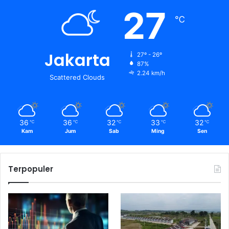
27
℃
Jakarta
27º - 26º
87%
2.24 km/h
Scattered Clouds
36
36
32
33
32
℃
℃
℃
℃
℃
Kam
Jum
Sab
Ming
Sen
Terpopuler