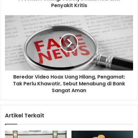
Penyakit Kritis
n
t
i
B
n
e
g
r
,
e
S
d
a
a
a
r
t
V
n
i
y
Beredar Video Hoax Uang Hilang, Pengamat:
d
a
Tak Perlu Khawatir, Sebut Menabung di Bank
e
M
o
Sangat Aman
i
H
l
o
i
a
Artikel Terkait
k
x
i
U
A
a
s
n