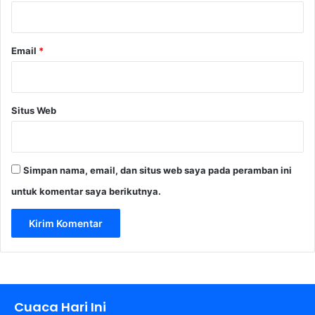
*
b
u
n
Email
*
g
d
i
B
Situs Web
a
n
k
S
Simpan nama, email, dan situs web saya pada peramban ini
a
n
untuk komentar saya berikutnya.
g
a
t
A
m
a
n
Cuaca Hari Ini