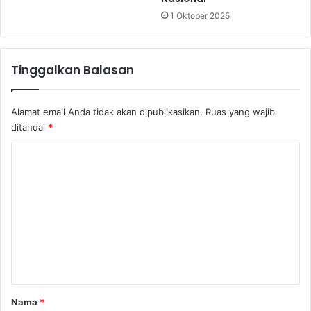
e
1 Oktober 2025
r
l
u
K
Tinggalkan Balasan
h
a
w
Alamat email Anda tidak akan dipublikasikan.
Ruas yang wajib
a
ditandai
*
t
i
K
r
o
,
S
m
e
e
b
u
n
t
t
M
a
e
n
r
Nama
*
a