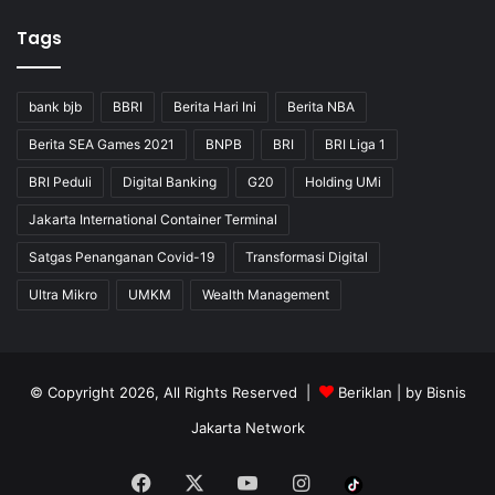
Tags
bank bjb
BBRI
Berita Hari Ini
Berita NBA
Berita SEA Games 2021
BNPB
BRI
BRI Liga 1
BRI Peduli
Digital Banking
G20
Holding UMi
Jakarta International Container Terminal
Satgas Penanganan Covid-19
Transformasi Digital
Ultra Mikro
UMKM
Wealth Management
© Copyright 2026, All Rights Reserved |
Beriklan
| by
Bisnis
Jakarta Network
Facebook
X
YouTube
Instagram
Tiktok