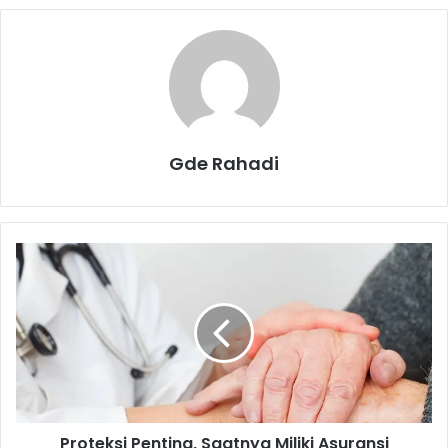
Gde Rahadi
P
r
o
t
e
k
s
i
P
Proteksi Penting, Saatnya Miliki Asuransi
e