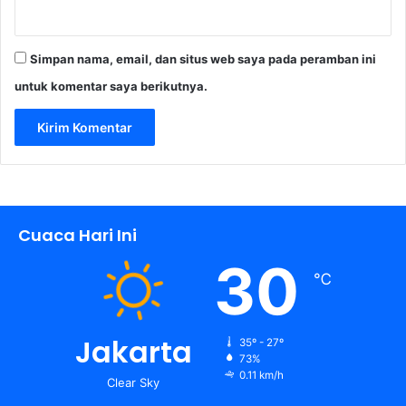
Simpan nama, email, dan situs web saya pada peramban ini
untuk komentar saya berikutnya.
Cuaca Hari Ini
30
℃
Jakarta
35º - 27º
73%
0.11 km/h
Clear Sky