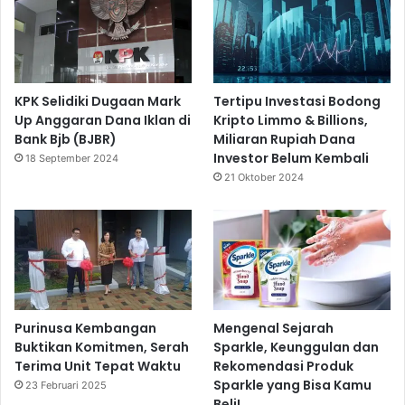
KPK Selidiki Dugaan Mark
Tertipu Investasi Bodong
Up Anggaran Dana Iklan di
Kripto Limmo & Billions,
Bank Bjb (BJBR)
Miliaran Rupiah Dana
Investor Belum Kembali
18 September 2024
21 Oktober 2024
Purinusa Kembangan
Mengenal Sejarah
Buktikan Komitmen, Serah
Sparkle, Keunggulan dan
Terima Unit Tepat Waktu
Rekomendasi Produk
Sparkle yang Bisa Kamu
23 Februari 2025
Beli!