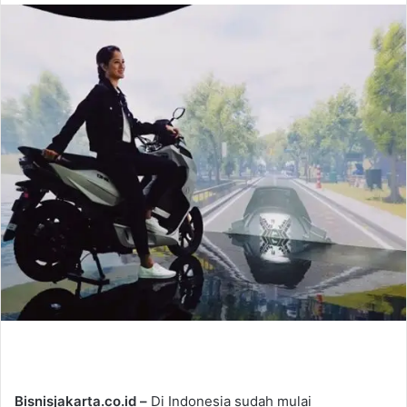
n
d
a
n
e
m
a
i
l
Bisnisjakarta.co.id –
Di Indonesia sudah mulai