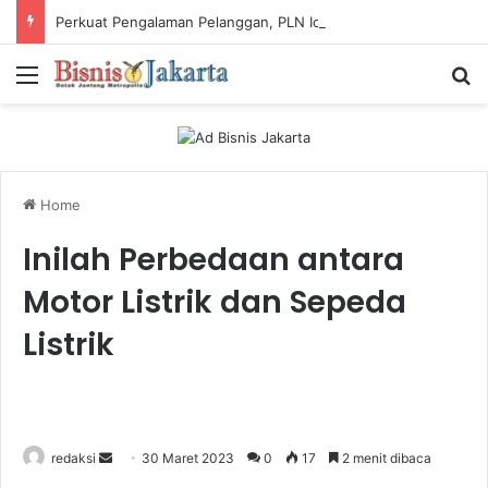
Perkuat Pengalaman Pelanggan, PLN Icon Plus Sabet Tiga Penghargaan CCW 2026
Menu
Ca
Home
Inilah Perbedaan antara
Motor Listrik dan Sepeda
Listrik
redaksi
S
30 Maret 2023
0
17
2 menit dibaca
e