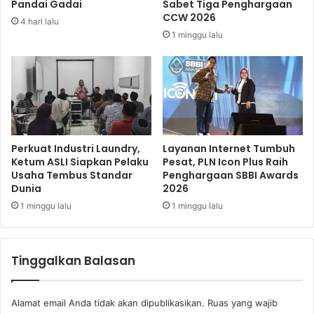
Pandai Gadai
Sabet Tiga Penghargaan
g
r
CCW 2026
4 hari lalu
i
a
1 minggu lalu
t
n
a
t
l
a
y
s
a
a
n
n
g
P
K
a
Perkuat Industri Laundry,
Layanan Internet Tumbuh
o
k
Ketum ASLI Siapkan Pelaku
Pesat, PLN Icon Plus Raih
n
Usaha Tembus Standar
Penghargaan SBBI Awards
a
Dunia
2026
d
i
u
a
1 minggu lalu
1 minggu lalu
s
n
i
,
f
S
Tinggalkan Balasan
e
p
a
Alamat email Anda tidak akan dipublikasikan.
Ruas yang wajib
t