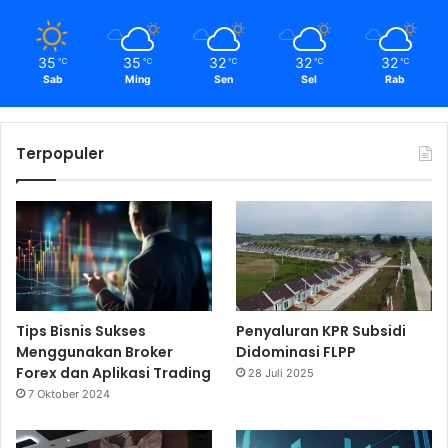
35
35
32
32
32
℃
℃
℃
℃
℃
Sab
Ming
Sen
Sel
Rab
Terpopuler
Tips Bisnis Sukses
Penyaluran KPR Subsidi
Menggunakan Broker
Didominasi FLPP
Forex dan Aplikasi Trading
28 Juli 2025
7 Oktober 2024