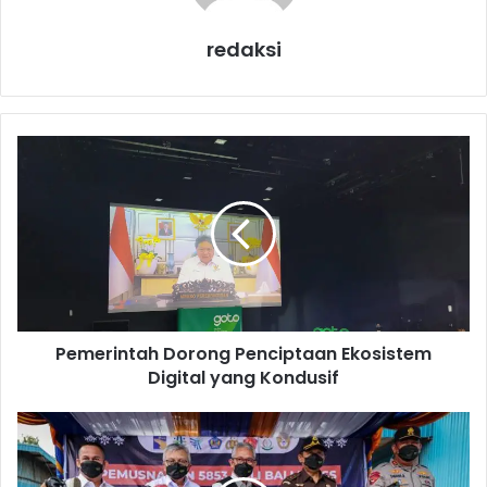
redaksi
P
e
m
e
r
i
n
t
a
Pemerintah Dorong Penciptaan Ekosistem
h
Digital yang Kondusif
D
o
r
K
o
e
n
m