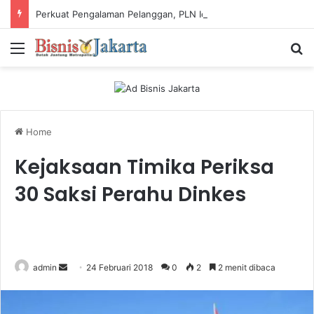
Perkuat Pengalaman Pelanggan, PLN Icon Plus Sabet Tiga Penghargaan CCW 2026
Menu
Ca
Home
Kejaksaan Timika Periksa
30 Saksi Perahu Dinkes
admin
S
24 Februari 2018
0
2
2 menit dibaca
e
n