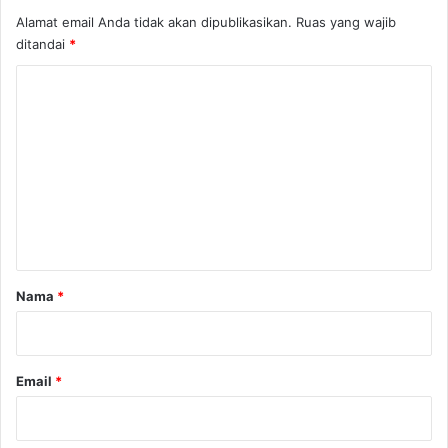
r
Alamat email Anda tidak akan dipublikasikan.
Ruas yang wajib
a
ditandai
*
w
a
K
o
m
e
n
t
a
r
Nama
*
*
Email
*