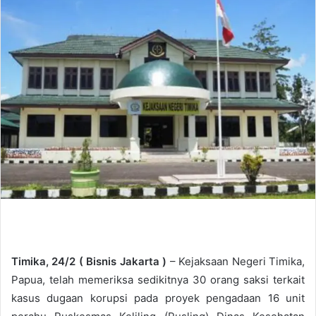
d
a
n
e
m
a
i
l
Timika, 24/2 ( Bisnis Jakarta )
– Kejaksaan Negeri Timika,
Papua, telah memeriksa sedikitnya 30 orang saksi terkait
kasus dugaan korupsi pada proyek pengadaan 16 unit