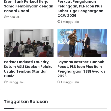
Krom Bank Perkuat Kerja
Perkuat Pengalaman
K
n
Sama Pembiayaan dengan
Pelanggan, PLN Icon Plus
a
j
Pandai Gadai
Sabet Tiga Penghargaan
r
u
CCW 2026
2 hari lalu
h
n
1 minggu lalu
u
g
t
F
l
e
a
s
R
t
i
i
a
v
u
a
Perkuat Industri Laundry,
Layanan Internet Tumbuh
l
Ketum ASLI Siapkan Pelaku
Pesat, PLN Icon Plus Raih
Usaha Tembus Standar
Penghargaan SBBI Awards
P
Dunia
2026
a
n
1 minggu lalu
1 minggu lalu
t
a
i
Tinggalkan Balasan
B
e