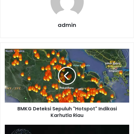
admin
B
M
K
G
D
e
t
e
k
BMKG Deteksi Sepuluh "Hotspot" Indikasi
s
Karhutla Riau
i
S
e
M
p