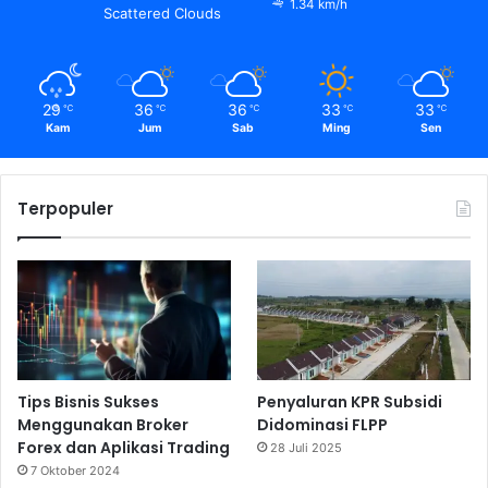
1.34 km/h
Scattered Clouds
29
36
36
33
33
℃
℃
℃
℃
℃
Kam
Jum
Sab
Ming
Sen
Terpopuler
Tips Bisnis Sukses
Penyaluran KPR Subsidi
Menggunakan Broker
Didominasi FLPP
Forex dan Aplikasi Trading
28 Juli 2025
7 Oktober 2024