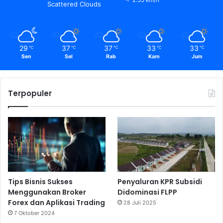
Scattered Clouds
29
37
37
33
33
℃
℃
℃
℃
℃
Sen
Sel
Rab
Kam
Jum
Terpopuler
Tips Bisnis Sukses
Penyaluran KPR Subsidi
Menggunakan Broker
Didominasi FLPP
Forex dan Aplikasi Trading
28 Juli 2025
7 Oktober 2024