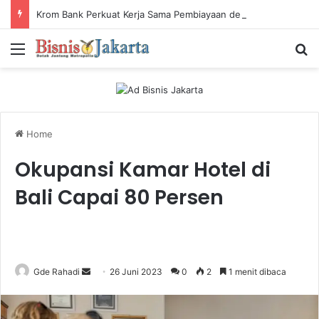
Krom Bank Perkuat Kerja Sama Pembiayaan dengan Pandai Gadai
Menu
Ca
Home
Okupansi Kamar Hotel di
Bali Capai 80 Persen
Gde Rahadi
S
26 Juni 2023
0
2
1 menit dibaca
e
n