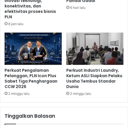
inovasi teknologi,
Pandai Gadai
s
r
konektivitas, dan
6 hari lalu
m
i
efektivitas proses bisnis
a
PLN
l
n
i
8 jam lalu
u
n
Perkuat Pengalaman
Perkuat Industri Laundry,
Pelanggan, PLN Icon Plus
Ketum ASLI Siapkan Pelaku
Sabet Tiga Penghargaan
Usaha Tembus Standar
CCW 2026
Dunia
2 minggu lalu
2 minggu lalu
Tinggalkan Balasan