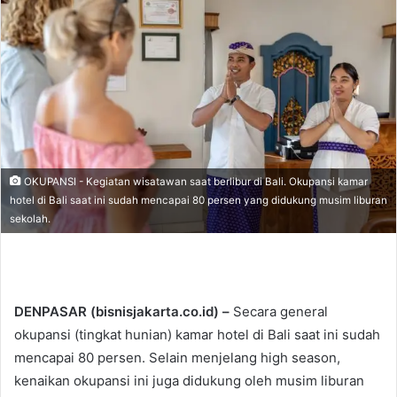
d
a
n
e
m
a
i
l
OKUPANSI - Kegiatan wisatawan saat berlibur di Bali. Okupansi kamar
hotel di Bali saat ini sudah mencapai 80 persen yang didukung musim liburan
sekolah.
DENPASAR (bisnisjakarta.co.id) –
Secara general
okupansi (tingkat hunian) kamar hotel di Bali saat ini sudah
mencapai 80 persen. Selain menjelang high season,
kenaikan okupansi ini juga didukung oleh musim liburan