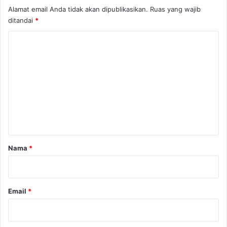
Alamat email Anda tidak akan dipublikasikan.
Ruas yang wajib
ditandai
*
K
o
m
e
n
t
a
r
Nama
*
*
Email
*