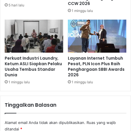
n
i
CCW 2026
5 hari lalu
g
a
1 minggu lalu
W
,
i
E
s
m
m
p
a
a
n
t
T
i
Perkuat Industri Laundry,
Layanan Internet Tumbuh
m
Ketum ASLI Siapkan Pelaku
Pesat, PLN Icon Plus Raih
Usaha Tembus Standar
Penghargaan SBBI Awards
T
Dunia
2026
u
t
1 minggu lalu
1 minggu lalu
u
p
R
Tinggalkan Balasan
a
n
g
Alamat email Anda tidak akan dipublikasikan.
Ruas yang wajib
k
ditandai
*
a