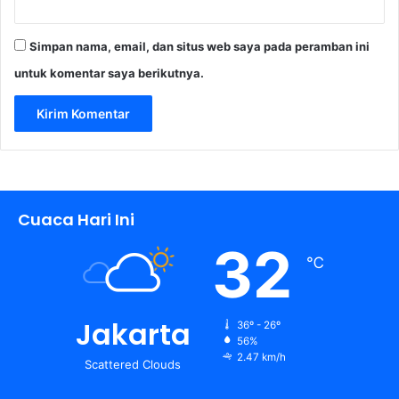
e
n
Simpan nama, email, dan situs web saya pada peramban ini
g
a
untuk komentar saya berikutnya.
n
F
o
u
r
f
e
Cuaca Hari Ini
o
C
32
u
℃
p
Jakarta
36º - 26º
56%
2.47 km/h
Scattered Clouds