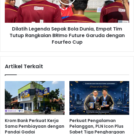
h
i
a
h
d
L
a
e
p
Dilatih Legenda Sepak Bola Dunia, Empat Tim
g
P
Tutup Rangkaian BRImo Future Garuda dengan
e
e
n
Fourfeo Cup
r
d
i
a
l
S
Artikel Terkait
a
e
k
p
u
a
M
k
e
B
n
o
y
l
i
a
m
D
Krom Bank Perkuat Kerja
Perkuat Pengalaman
p
u
Sama Pembiayaan dengan
Pelanggan, PLN Icon Plus
a
n
Pandai Gadai
Sabet Tiga Penghargaan