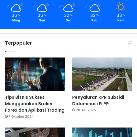
36
36
32
32
33
℃
℃
℃
℃
℃
Ming
Sen
Sel
Rab
Kam
Terpopuler
Tips Bisnis Sukses
Penyaluran KPR Subsidi
Menggunakan Broker
Didominasi FLPP
Forex dan Aplikasi Trading
28 Juli 2025
7 Oktober 2024