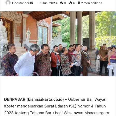
Gde Rahadi
S
1 Juni 2023
0
6
2 menit dibaca
e
n
d
a
n
e
m
a
i
l
DENPASAR (bisnisjakarta.co.id) –
Gubernur Bali Wayan
Koster mengeluarkan Surat Edaran (SE) Nomor 4 Tahun
2023 tentang Tatanan Baru bagi Wisatawan Mancanegara