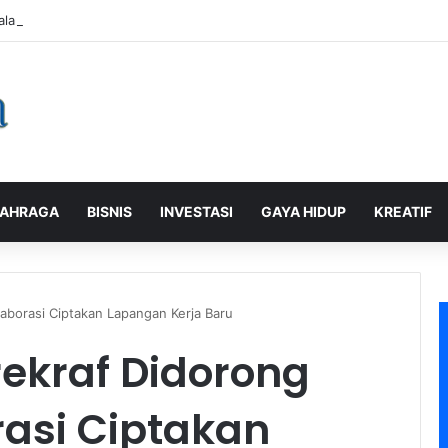
alaman Pelanggan, PLN Icon Plus Sabet Tiga Penghargaan CCW 2026
AHRAGA
BISNIS
INVESTASI
GAYA HIDUP
KREATIF
aborasi Ciptakan Lapangan Kerja Baru
rekraf Didorong
rasi Ciptakan