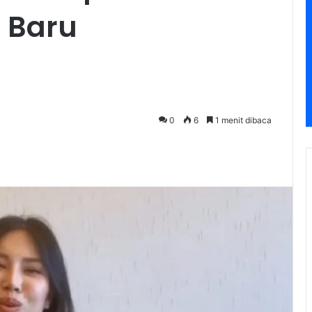
 Baru
0
6
1 menit dibaca