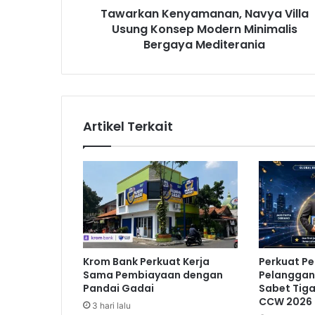
Tawarkan Kenyamanan, Navya Villa
e
Usung Konsep Modern Minimalis
n
y
Bergaya Mediterania
a
m
a
n
a
Artikel Terkait
n
,
N
a
v
y
a
V
i
Krom Bank Perkuat Kerja
Perkuat P
l
Sama Pembiayaan dengan
Pelanggan,
l
Pandai Gadai
Sabet Tig
a
CCW 2026
3 hari lalu
U