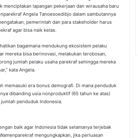
k menciptakan lapangan pekerjaan dan wirausaha baru
amenparekraf Angela Tanoesoedibjo dalam sambutannya
mengatakan, pemerintah dan para stakeholder harus
raf agar bisa naik kelas.
erhatikan bagaimana mendukung ekosistem pelaku
gar mereka bisa berinovasi, melakukan terobosan,
dorong jumlah pelaku usaha parekraf sehingga mereka
r,” kata Angela.
telah memasuki era bonus demografi. Di mana penduduk
hnya dibanding usia nonproduktif (65 tahun ke atas)
al jumlah penduduk Indonesia.
ngan baik agar Indonesia tidak selamanya terjebak
t, Wamenparekraf mengungkapkan, jika perluasan