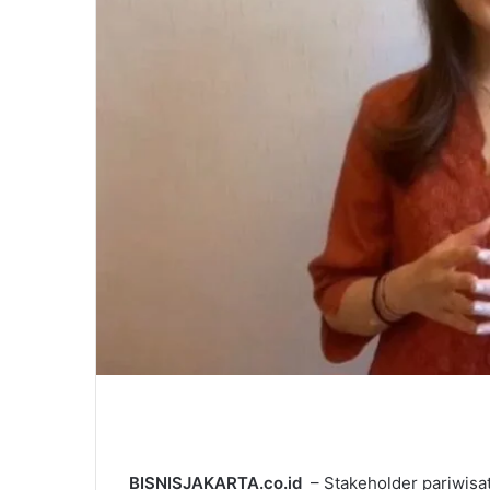
BISNISJAKARTA.co.id
– Stakeholder pariwisat