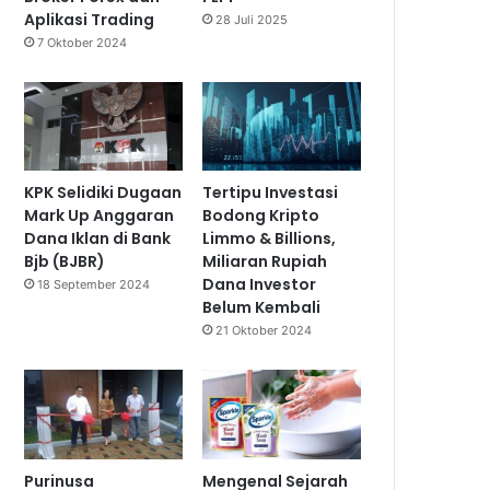
Aplikasi Trading
28 Juli 2025
7 Oktober 2024
KPK Selidiki Dugaan
Tertipu Investasi
Mark Up Anggaran
Bodong Kripto
Dana Iklan di Bank
Limmo & Billions,
Bjb (BJBR)
Miliaran Rupiah
Dana Investor
18 September 2024
Belum Kembali
21 Oktober 2024
Purinusa
Mengenal Sejarah