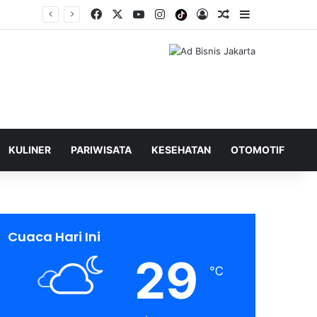
Facebook
X
YouTube
Instagram
Tiktok
Log In
Shuffle Berita
Sidebar
KULINER
PARIWISATA
KESEHATAN
OTOMOTIF
Cuaca Hari Ini
29
℃