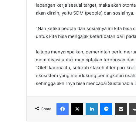
lapangan kerja sesuai target, maka akan otom
akan diraih, yaitu SDM (people) dan sosialnya.
“Nah ketika people dan sosialnya ini kita bisa
untuk kita bisa mengajak keterlibatan dari pada
Ia juga menyampaikan, pemerintah perlu merum
memotivasi untuk menciptakan terobosan dan i
“Oleh karena itu, seluruh stakeholder parekr
ekosistem yang mendukung peningkatan usaha
sehingga akhirnya bisa mencapai Sustainable 
Facebook
X
LinkedIn
Messenger
Share via Email
Share