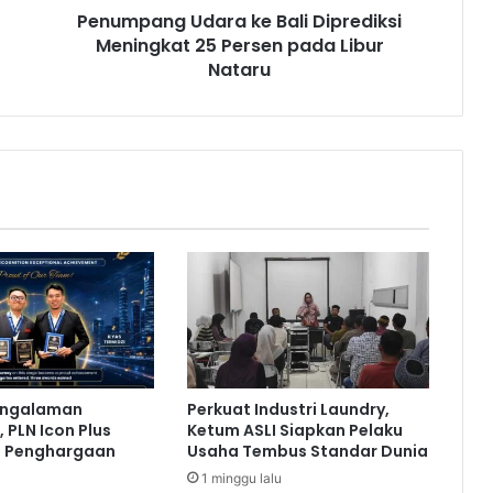
Penumpang Udara ke Bali Diprediksi
U
Meningkat 25 Persen pada Libur
d
a
Nataru
r
a
k
e
B
a
l
i
D
i
p
r
e
d
engalaman
Perkuat Industri Laundry,
i
 PLN Icon Plus
Ketum ASLI Siapkan Pelaku
k
a Penghargaan
Usaha Tembus Standar Dunia
s
1 minggu lalu
i