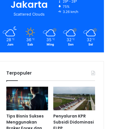
Jakarta
29º - 28º
75%
3.26 km/h
Scattered Clouds
28
36
35
32
32
℃
℃
℃
℃
℃
Jum
Sab
Ming
Sen
Sel
Terpopuler
Tips Bisnis Sukses
Penyaluran KPR
Menggunakan
Subsidi Didominasi
Broker Forex dan
FLPP