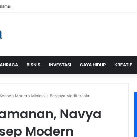
alaman Pelanggan, PLN Icon Plus Sabet Tiga Penghargaan CCW 2026
AHRAGA
BISNIS
INVESTASI
GAYA HIDUP
KREATIF
Konsep Modern Minimalis Bergaya Mediterania
yamanan, Navya
nsep Modern