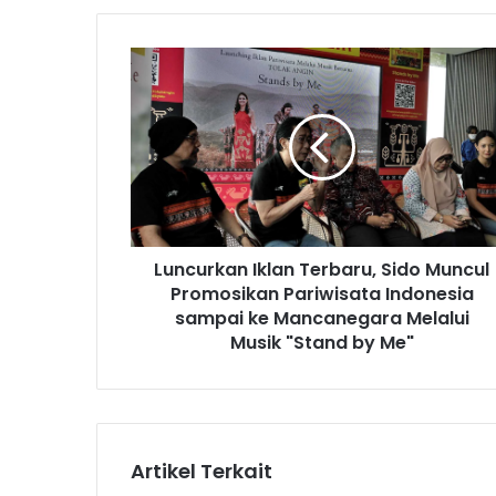
L
u
n
c
u
r
k
a
n
Luncurkan Iklan Terbaru, Sido Muncul
I
Promosikan Pariwisata Indonesia
k
l
sampai ke Mancanegara Melalui
a
Musik "Stand by Me"
n
T
e
r
b
Artikel Terkait
a