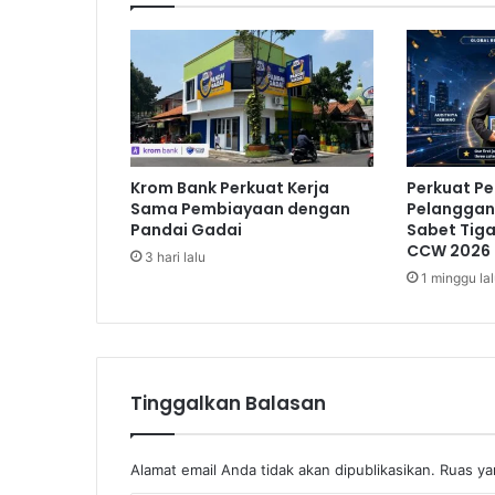
r
u
,
S
i
d
o
M
Krom Bank Perkuat Kerja
Perkuat P
u
Sama Pembiayaan dengan
Pelanggan,
n
Pandai Gadai
Sabet Tig
c
CCW 2026
3 hari lalu
u
1 minggu la
l
P
r
o
m
o
Tinggalkan Balasan
s
i
k
Alamat email Anda tidak akan dipublikasikan.
Ruas ya
a