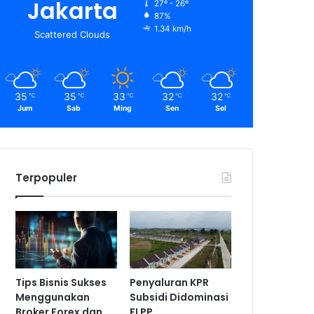
Jakarta
27º - 26º
87%
1.34 km/h
Scattered Clouds
35
35
33
32
32
℃
℃
℃
℃
℃
Jum
Sab
Ming
Sen
Sel
Terpopuler
Tips Bisnis Sukses
Penyaluran KPR
Menggunakan
Subsidi Didominasi
Broker Forex dan
FLPP