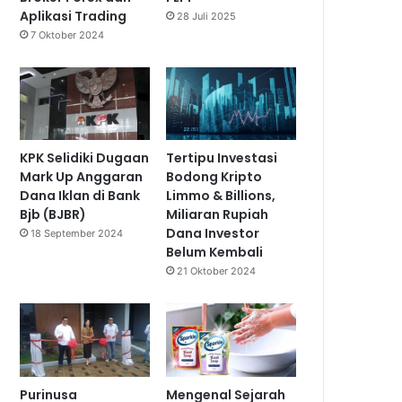
Aplikasi Trading
28 Juli 2025
7 Oktober 2024
KPK Selidiki Dugaan
Tertipu Investasi
Mark Up Anggaran
Bodong Kripto
Dana Iklan di Bank
Limmo & Billions,
Bjb (BJBR)
Miliaran Rupiah
Dana Investor
18 September 2024
Belum Kembali
21 Oktober 2024
Purinusa
Mengenal Sejarah