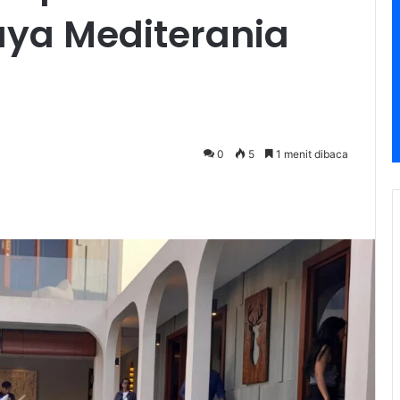
aya Mediterania
0
5
1 menit dibaca