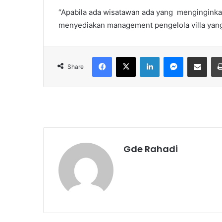
“Apabila ada wisatawan ada yang menginginkan 
menyediakan management pengelola villa yang 
Facebook
X
LinkedIn
Messenger
Share via Email
Share
Gde Rahadi