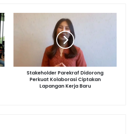
S
t
a
k
e
h
o
l
d
Stakeholder Parekraf Didorong
e
Perkuat Kolaborasi Ciptakan
r
P
Lapangan Kerja Baru
a
r
e
k
r
a
f