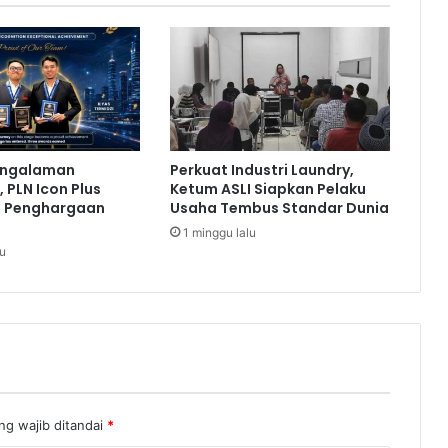
D
i
d
o
r
o
n
g
engalaman
Perkuat Industri Laundry,
P
 PLN Icon Plus
Ketum ASLI Siapkan Pelaku
e
a Penghargaan
Usaha Tembus Standar Dunia
r
1 minggu lalu
k
lu
u
a
t
K
o
l
a
b
o
ng wajib ditandai
*
r