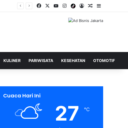
Facebook
X
YouTube
Instagram
Tiktok
Log In
Shuffle Berita
Sidebar
KULINER
PARIWISATA
KESEHATAN
OTOMOTIF
Cuaca Hari Ini
27
℃