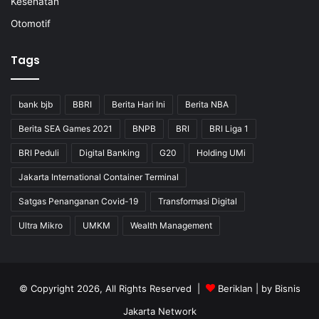
Kesehatan
Otomotif
Tags
bank bjb
BBRI
Berita Hari Ini
Berita NBA
Berita SEA Games 2021
BNPB
BRI
BRI Liga 1
BRI Peduli
Digital Banking
G20
Holding UMi
Jakarta International Container Terminal
Satgas Penanganan Covid-19
Transformasi Digital
Ultra Mikro
UMKM
Wealth Management
© Copyright 2026, All Rights Reserved |
Beriklan
| by
Bisnis
Jakarta Network