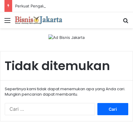
Perkuat Pengalaman Pelanggan, PLN Icon Plus Sabet Tiga Penghargaan CCW 2026
Menu
Ca
Tidak ditemukan
Sepertinya kami tidak dapat menemukan apa yang Anda cari.
Mungkin pencarian dapat membantu.
C
a
r
i
u