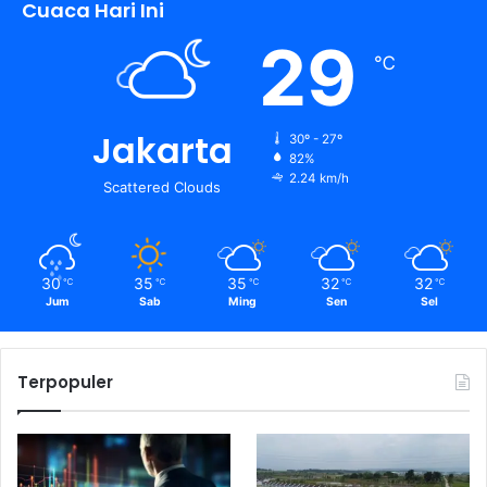
Cuaca Hari Ini
29
℃
Jakarta
30º - 27º
82%
2.24 km/h
Scattered Clouds
30
35
35
32
32
℃
℃
℃
℃
℃
Jum
Sab
Ming
Sen
Sel
Terpopuler