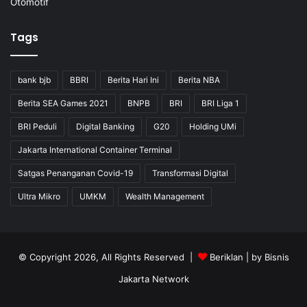
Otomotif
Tags
bank bjb
BBRI
Berita Hari Ini
Berita NBA
Berita SEA Games 2021
BNPB
BRI
BRI Liga 1
BRI Peduli
Digital Banking
G20
Holding UMi
Jakarta International Container Terminal
Satgas Penanganan Covid-19
Transformasi Digital
Ultra Mikro
UMKM
Wealth Management
© Copyright 2026, All Rights Reserved |
Beriklan
| by
Bisnis
Jakarta Network