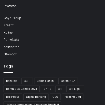
Investasi
Gaya Hidup
Kreatif
Kuliner
Pariwisata
Kesehatan
Otomotif
Tags
bank bjb
BBRI
Berita Hari Ini
Berita NBA
Berita SEA Games 2021
BNPB
BRI
BRI Liga 1
BRI Peduli
Digital Banking
G20
Holding UMi
Jakarta International Container Terminal