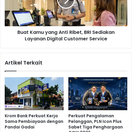
B
K
e
a
b
m
e
u
r
y
k
Buat Kamu yang Anti Ribet, BRI Sediakan
a
a
Layanan Digital Customer Service
n
n
g
A
A
l
n
Artikel Terkait
a
t
s
i
a
R
n
i
T
b
a
e
k
t
T
,
e
B
Krom Bank Perkuat Kerja
Perkuat Pengalaman
r
R
Sama Pembiayaan dengan
Pelanggan, PLN Icon Plus
b
I
Pandai Gadai
Sabet Tiga Penghargaan
u
S