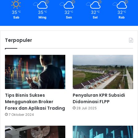
35
35
32
32
32
℃
℃
℃
℃
℃
Sab
Ming
Sen
Sel
Rab
Terpopuler
Tips Bisnis Sukses
Penyaluran KPR Subsidi
Menggunakan Broker
Didominasi FLPP
Forex dan Aplikasi Trading
28 Juli 2025
7 Oktober 2024