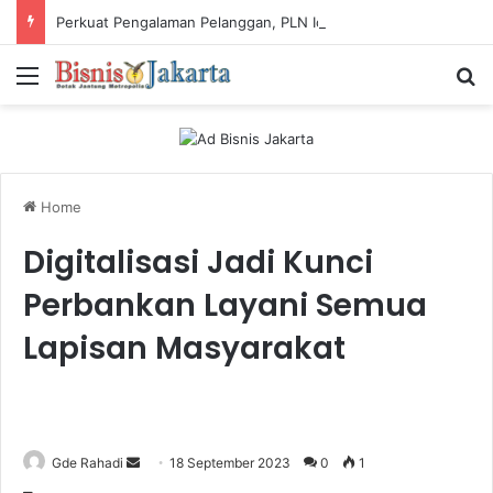
Perkuat Pengalaman Pelanggan, PLN Icon Plus Sabet Tiga Penghargaan CCW 2026
Menu
Ca
Home
Digitalisasi Jadi Kunci
Perbankan Layani Semua
Lapisan Masyarakat
Gde Rahadi
S
18 September 2023
0
1
e