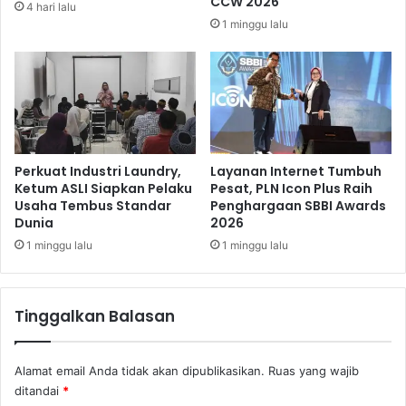
CCW 2026
4 hari lalu
r
e
1 minggu lalu
u
d
-
i
b
a
u
k
r
a
u
n
B
L
e
a
Perkuat Industri Laundry,
Layanan Internet Tumbuh
r
y
Ketum ASLI Siapkan Pelaku
Pesat, PLN Icon Plus Raih
a
Usaha Tembus Standar
Penghargaan SBBI Awards
a
Dunia
2026
l
n
i
a
1 minggu lalu
1 minggu lalu
h
n
F
D
u
i
Tinggalkan Balasan
l
g
l
i
y
t
Alamat email Anda tidak akan dipublikasikan.
Ruas yang wajib
D
a
ditandai
*
i
l