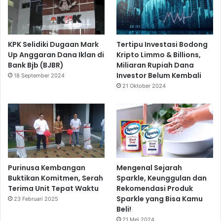
KPK Selidiki Dugaan Mark
Tertipu Investasi Bodong
Up Anggaran Dana Iklan di
Kripto Limmo & Billions,
Bank Bjb (BJBR)
Miliaran Rupiah Dana
Investor Belum Kembali
18 September 2024
21 Oktober 2024
Purinusa Kembangan
Mengenal Sejarah
Buktikan Komitmen, Serah
Sparkle, Keunggulan dan
Terima Unit Tepat Waktu
Rekomendasi Produk
Sparkle yang Bisa Kamu
23 Februari 2025
Beli!
21 Mei 2024