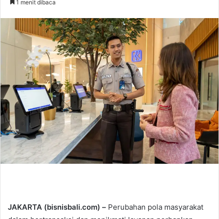
1 menit dibaca
n
d
a
n
e
m
a
i
l
JAKARTA (bisnisbali.com) –
Perubahan pola masyarakat