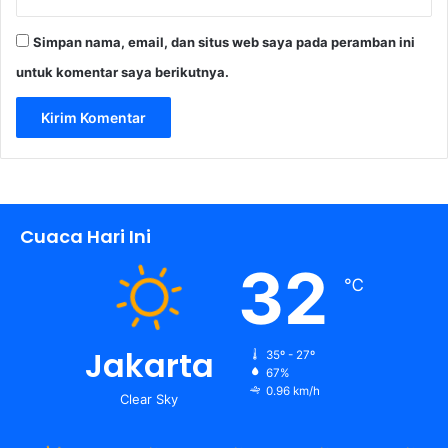
Simpan nama, email, dan situs web saya pada peramban ini
untuk komentar saya berikutnya.
Cuaca Hari Ini
32
℃
Jakarta
35º - 27º
67%
0.96 km/h
Clear Sky