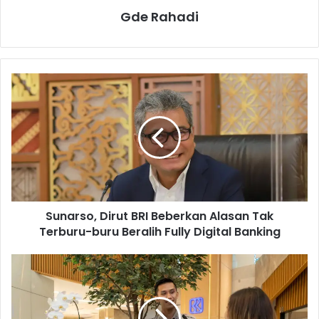
Gde Rahadi
S
u
n
a
r
s
o
,
D
Sunarso, Dirut BRI Beberkan Alasan Tak
i
Terburu-buru Beralih Fully Digital Banking
r
u
t
B
B
u
R
a
I
t