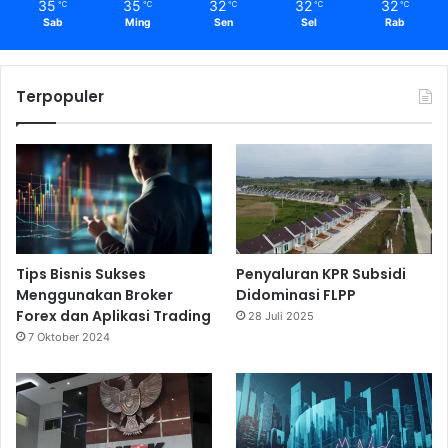
35
35
32
32
32
℃
℃
℃
℃
℃
Sab
Ming
Sen
Sel
Rab
Terpopuler
Tips Bisnis Sukses
Penyaluran KPR Subsidi
Menggunakan Broker
Didominasi FLPP
Forex dan Aplikasi Trading
28 Juli 2025
7 Oktober 2024