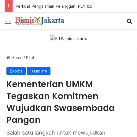
Perkuat Pengalaman Pelanggan, PLN Icon Plus Sabet Tiga Penghargaan CCW 2026
Menu
Ca
Home
/
Ekobis
Ekobis
Headline
Kementerian UMKM
Tegaskan Komitmen
Wujudkan Swasembada
Pangan
Salah satu langkah untuk mewujudkan