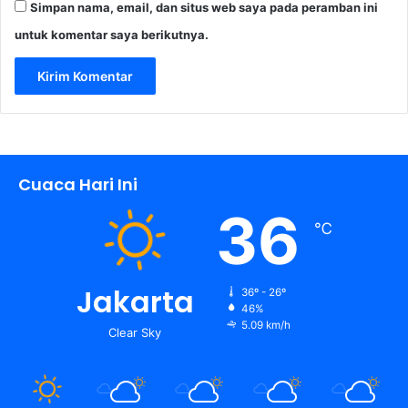
Simpan nama, email, dan situs web saya pada peramban ini
untuk komentar saya berikutnya.
Cuaca Hari Ini
36
℃
Jakarta
36º - 26º
46%
5.09 km/h
Clear Sky