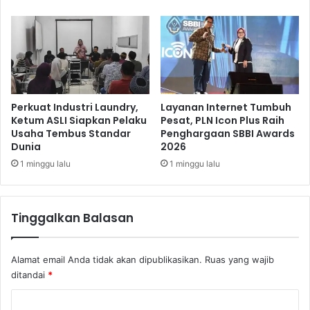
2
r
0
h
2
a
4
d
s
a
e
p
b
P
a
e
Perkuat Industri Laundry,
Layanan Internet Tumbuh
g
l
Ketum ASLI Siapkan Pelaku
Pesat, PLN Icon Plus Raih
a
Usaha Tembus Standar
Penghargaan SBBI Awards
a
Dunia
2026
i
n
W
g
1 minggu lalu
1 minggu lalu
u
g
j
a
u
n
Tinggalkan Balasan
d
S
T
e
r
t
Alamat email Anda tidak akan dipublikasikan.
Ruas yang wajib
a
i
ditandai
*
n
a
s
X
K
p
L