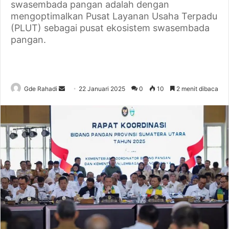
swasembada pangan adalah dengan
mengoptimalkan Pusat Layanan Usaha Terpadu
(PLUT) sebagai pusat ekosistem swasembada
pangan.
Gde Rahadi
S
22 Januari 2025
0
10
2 menit dibaca
e
n
d
a
n
e
m
a
i
l