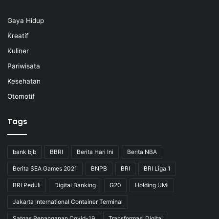
Gaya Hidup
Kreatif
Kuliner
Pariwisata
Kesehatan
Otomotif
Tags
bank bjb
BBRI
Berita Hari Ini
Berita NBA
Berita SEA Games 2021
BNPB
BRI
BRI Liga 1
BRI Peduli
Digital Banking
G20
Holding UMi
Jakarta International Container Terminal
Satgas Penanganan Covid-19
Transformasi Digital