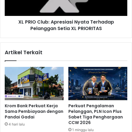
P
C
e
l
r
u
e
XL PRIO Club: Apresiasi Nyata Terhadap
b
k
Pelanggan Setia XL PRIORITAS
:
o
A
n
p
o
r
Artikel Terkait
m
e
i
s
a
i
n
a
I
s
n
i
d
N
o
y
n
a
Krom Bank Perkuat Kerja
Perkuat Pengalaman
e
t
Sama Pembiayaan dengan
Pelanggan, PLN Icon Plus
s
a
Pandai Gadai
Sabet Tiga Penghargaan
i
T
CCW 2026
4 hari lalu
a
e
1 minggu lalu