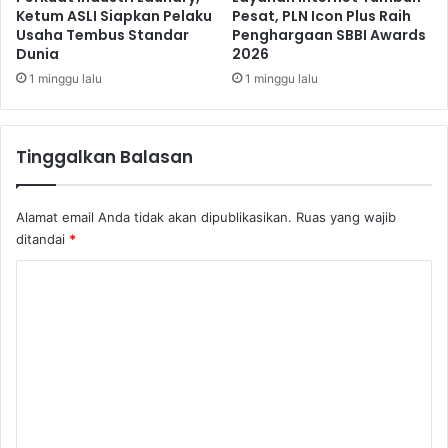
c
R
Ketum ASLI Siapkan Pelaku
Pesat, PLN Icon Plus Raih
e
Usaha Tembus Standar
Penghargaan SBBI Awards
I
T
Dunia
2026
P
a
r
1 minggu lalu
1 minggu lalu
k
i
s
o
i
r
Tinggalkan Balasan
r
i
N
t
i
a
Alamat email Anda tidak akan dipublikasikan.
Ruas yang wajib
l
s
ditandai
*
a
R
i
a
K
M
i
e
o
h
r
P
m
e
e
e
k
n
B
g
n
R
h
t
I
a