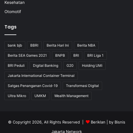
Kesehatan
Otomotif
Tags
bank bjb
BBRI
Berita Hari Ini
Berita NBA
Berita SEA Games 2021
BNPB
BRI
BRI Liga 1
BRI Peduli
Digital Banking
G20
Holding UMi
Jakarta International Container Terminal
Satgas Penanganan Covid-19
Transformasi Digital
Ultra Mikro
UMKM
Wealth Management
© Copyright 2026, All Rights Reserved |
Beriklan
| by
Bisnis
Jakarta Network