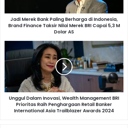
r
e
k
Jadi Merek Bank Paling Berharga di Indonesia,
B
Brand Finance Taksir Nilai Merek BRI Capai 5,3 M
a
n
Dolar AS
k
P
U
a
n
l
g
i
g
n
u
g
l
B
D
e
a
r
l
h
Unggul Dalam Inovasi, Wealth Management BRI
a
a
Prioritas Raih Penghargaan Retail Banker
m
r
I
International Asia Trailblazer Awards 2024
g
n
a
o
d
v