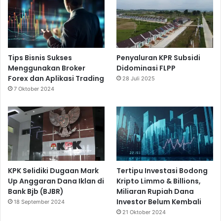
e
r
A
w
a
Tips Bisnis Sukses
Penyaluran KPR Subsidi
r
Menggunakan Broker
Didominasi FLPP
d
Forex dan Aplikasi Trading
28 Juli 2025
s
7 Oktober 2024
2
0
2
4
KPK Selidiki Dugaan Mark
Tertipu Investasi Bodong
Up Anggaran Dana Iklan di
Kripto Limmo & Billions,
Bank Bjb (BJBR)
Miliaran Rupiah Dana
Investor Belum Kembali
18 September 2024
21 Oktober 2024