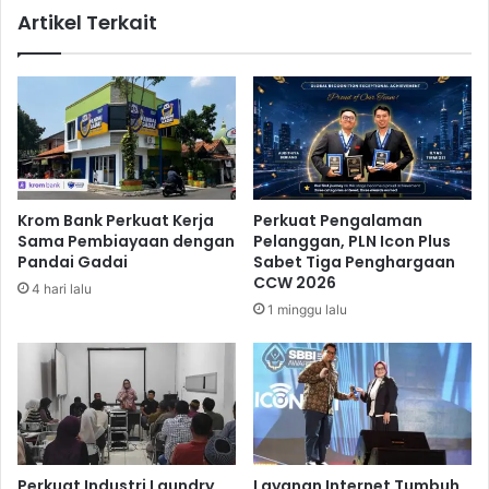
Artikel Terkait
i
a
I
s
n
i
d
,
o
W
n
e
e
a
s
l
i
t
Krom Bank Perkuat Kerja
Perkuat Pengalaman
a
h
Sama Pembiayaan dengan
Pelanggan, PLN Icon Plus
,
M
Pandai Gadai
Sabet Tiga Penghargaan
B
a
CCW 2026
4 hari lalu
r
n
1 minggu lalu
a
a
n
g
d
e
F
m
i
e
n
n
a
t
n
B
Perkuat Industri Laundry,
Layanan Internet Tumbuh