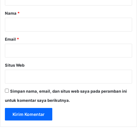
C
r
a
a
g
r
Nama
*
p
a
a
*
a
i
n
5
R
Email
*
,
e
3
t
M
a
D
i
o
Situs Web
l
l
B
a
a
r
n
A
Simpan nama, email, dan situs web saya pada peramban ini
k
S
e
untuk komentar saya berikutnya.
r
I
n
t
e
r