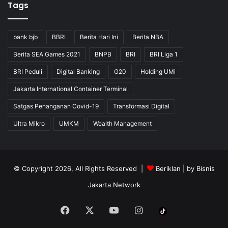
Tags
bank bjb
BBRI
Berita Hari Ini
Berita NBA
Berita SEA Games 2021
BNPB
BRI
BRI Liga 1
BRI Peduli
Digital Banking
G20
Holding UMi
Jakarta International Container Terminal
Satgas Penanganan Covid-19
Transformasi Digital
Ultra Mikro
UMKM
Wealth Management
© Copyright 2026, All Rights Reserved |
Beriklan
| by
Bisnis
Jakarta Network
Facebook
X
YouTube
Instagram
Tiktok