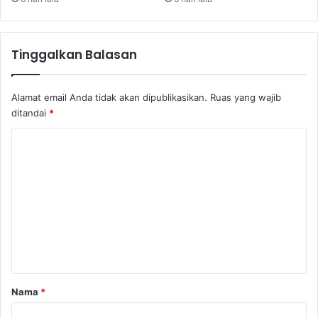
i
l
i
Tinggalkan Balasan
a
r
Alamat email Anda tidak akan dipublikasikan.
Ruas yang wajib
ditandai
*
K
o
m
e
n
t
a
r
Nama
*
*