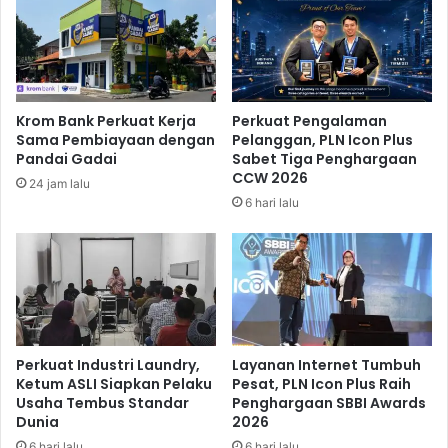
k
D
i
k
l
a
Krom Bank Perkuat Kerja
Perkuat Pengalaman
i
Sama Pembiayaan dengan
Pelanggan, PLN Icon Plus
m
Pandai Gadai
Sabet Tiga Penghargaan
C
CCW 2026
24 jam lalu
a
6 hari lalu
p
a
i
S
e
t
e
n
Perkuat Industri Laundry,
Layanan Internet Tumbuh
g
Ketum ASLI Siapkan Pelaku
Pesat, PLN Icon Plus Raih
Usaha Tembus Standar
Penghargaan SBBI Awards
a
Dunia
2026
h
M
6 hari lalu
6 hari lalu