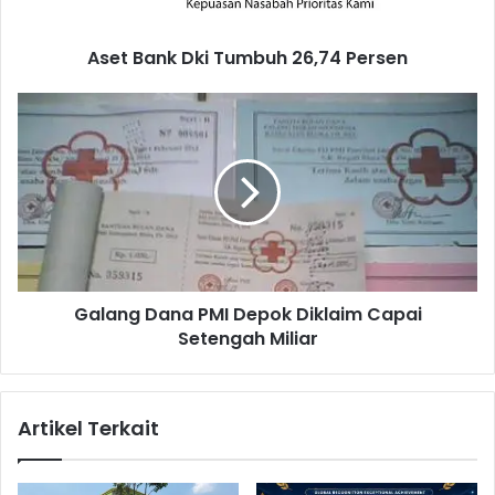
k
D
Aset Bank Dki Tumbuh 26,74 Persen
k
i
T
G
u
a
m
l
b
a
u
n
h
g
2
D
6
a
,
n
Galang Dana PMI Depok Diklaim Capai
7
a
4
Setengah Miliar
P
P
M
e
I
r
D
Artikel Terkait
s
e
e
p
n
o