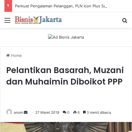
Perkuat Pengalaman Pelanggan, PLN Icon Plus Sabet Tiga Penghargaan CCW 2026
Menu
Ca
Home
Pelantikan Basarah, Muzani
dan Muhaimin Diboikot PPP
anom
S
27 Maret 2018
0
6
3 menit dibaca
e
n