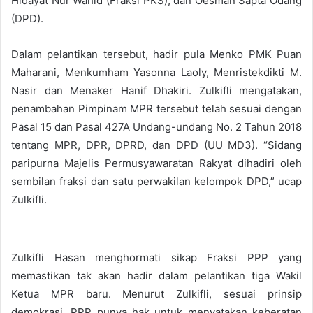
Hidayat Nur Wahid (Fraksi PKS), dan Oesman Sapta Odang
(DPD).
Dalam pelantikan tersebut, hadir pula Menko PMK Puan
Maharani, Menkumham Yasonna Laoly, Menristekdikti M.
Nasir dan Menaker Hanif Dhakiri. Zulkifli mengatakan,
penambahan Pimpinam MPR tersebut telah sesuai dengan
Pasal 15 dan Pasal 427A Undang-undang No. 2 Tahun 2018
tentang MPR, DPR, DPRD, dan DPD (UU MD3). “Sidang
paripurna Majelis Permusyawaratan Rakyat dihadiri oleh
sembilan fraksi dan satu perwakilan kelompok DPD,” ucap
Zulkifli.
Zulkifli Hasan menghormati sikap Fraksi PPP yang
memastikan tak akan hadir dalam pelantikan tiga Wakil
Ketua MPR baru. Menurut Zulkifli, sesuai prinsip
demokrasi, PPP punya hak untuk menyatakan keberatan