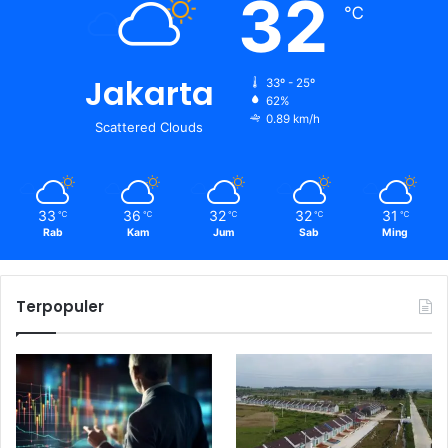
32
℃
Jakarta
33º - 25º
62%
0.89 km/h
Scattered Clouds
33
36
32
32
31
℃
℃
℃
℃
℃
Rab
Kam
Jum
Sab
Ming
Terpopuler