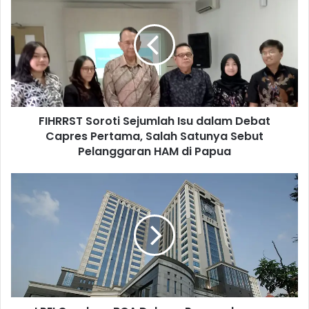
I
H
R
R
S
T
S
o
FIHRRST Soroti Sejumlah Isu dalam Debat
r
Capres Pertama, Salah Satunya Sebut
o
t
Pelanggaran HAM di Papua
i
S
L
e
P
j
E
u
I
m
G
l
a
a
n
h
d
I
e
s