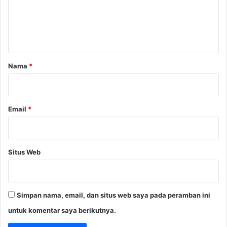
e
P
u
e
a
n
l
n
t
a
B
n
a
a
g
j
r
Nama
*
g
o
a
*
r
a
Email
*
n
H
A
M
Situs Web
d
i
P
a
p
Simpan nama, email, dan situs web saya pada peramban ini
u
untuk komentar saya berikutnya.
a