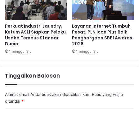
a
n
m
P
a
r
,
o
Perkuat Industri Laundry,
Layanan Internet Tumbuh
S
y
Ketum ASLI Siapkan Pelaku
Pesat, PLN Icon Plus Raih
a
Usaha Tembus Standar
Penghargaan SBBI Awards
e
Dunia
2026
l
k
a
S
1 minggu lalu
1 minggu lalu
h
t
S
r
a
a
Tinggalkan Balasan
t
t
u
e
n
g
Alamat email Anda tidak akan dipublikasikan.
Ruas yang wajib
y
i
ditandai
*
a
s
S
d
K
e
i
b
o
L
u
a
m
t
b