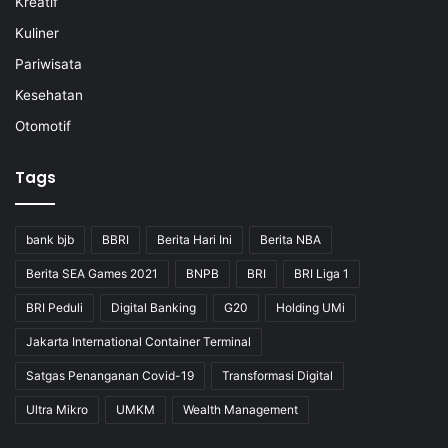
Kreatif
Kuliner
Pariwisata
Kesehatan
Otomotif
Tags
bank bjb
BBRI
Berita Hari Ini
Berita NBA
Berita SEA Games 2021
BNPB
BRI
BRI Liga 1
BRI Peduli
Digital Banking
G20
Holding UMi
Jakarta International Container Terminal
Satgas Penanganan Covid-19
Transformasi Digital
Ultra Mikro
UMKM
Wealth Management