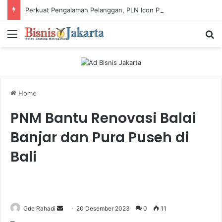
Perkuat Pengalaman Pelanggan, PLN Icon Plus Sabet Tiga Penghargaan CCW 2026
Menu
Ca
Home
PNM Bantu Renovasi Balai
Banjar dan Pura Puseh di
Bali
Gde Rahadi
S
20 Desember 2023
0
11
e