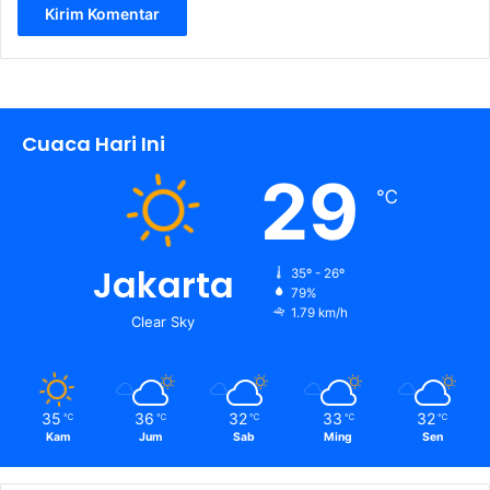
Cuaca Hari Ini
29
℃
Jakarta
35º - 26º
79%
1.79 km/h
Clear Sky
35
36
32
33
32
℃
℃
℃
℃
℃
Kam
Jum
Sab
Ming
Sen