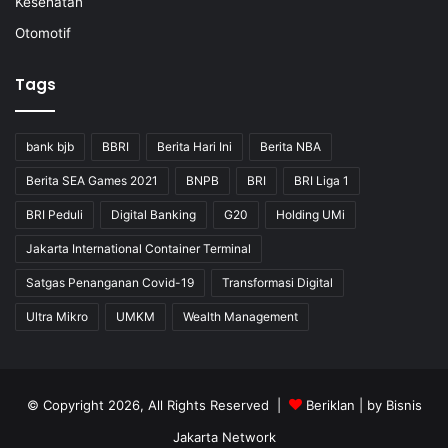
Kesehatan
Otomotif
Tags
bank bjb
BBRI
Berita Hari Ini
Berita NBA
Berita SEA Games 2021
BNPB
BRI
BRI Liga 1
BRI Peduli
Digital Banking
G20
Holding UMi
Jakarta International Container Terminal
Satgas Penanganan Covid-19
Transformasi Digital
Ultra Mikro
UMKM
Wealth Management
© Copyright 2026, All Rights Reserved |
Beriklan
| by
Bisnis
Jakarta Network