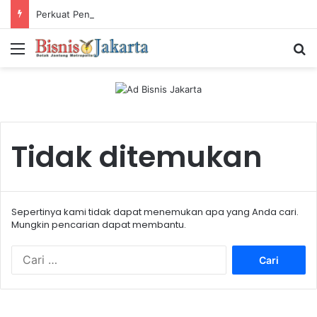
Perkuat Pengalaman Pelanggan, PLN Icon Plus Sabet Tiga Penghargaan CCW 2026
Menu
Ca
Tidak ditemukan
Sepertinya kami tidak dapat menemukan apa yang Anda cari.
Mungkin pencarian dapat membantu.
C
a
r
i
u