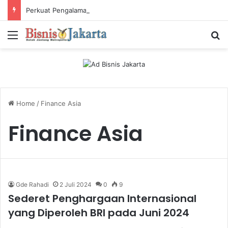
Perkuat Pengalaman Pelanggan, PLN Icon Plus Sabet Tiga Penghargaan CCW 2026
Menu
Ca
Home
/
Finance Asia
Finance Asia
Gde Rahadi
2 Juli 2024
0
9
Sederet Penghargaan Internasional
yang Diperoleh BRI pada Juni 2024