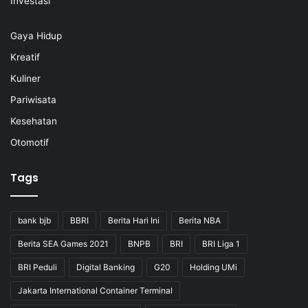
Investasi
Gaya Hidup
Kreatif
Kuliner
Pariwisata
Kesehatan
Otomotif
Tags
bank bjb
BBRI
Berita Hari Ini
Berita NBA
Berita SEA Games 2021
BNPB
BRI
BRI Liga 1
BRI Peduli
Digital Banking
G20
Holding UMi
Jakarta International Container Terminal