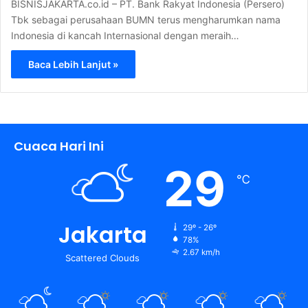
BISNISJAKARTA.co.id – PT. Bank Rakyat Indonesia (Persero)
Tbk sebagai perusahaan BUMN terus mengharumkan nama
Indonesia di kancah Internasional dengan meraih…
Baca Lebih Lanjut »
Cuaca Hari Ini
29
℃
Jakarta
29º - 26º
78%
2.67 km/h
Scattered Clouds