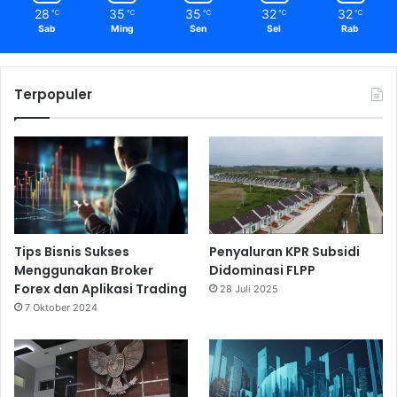
28
35
35
32
32
℃
℃
℃
℃
℃
Sab
Ming
Sen
Sel
Rab
Terpopuler
Tips Bisnis Sukses
Penyaluran KPR Subsidi
Menggunakan Broker
Didominasi FLPP
Forex dan Aplikasi Trading
28 Juli 2025
7 Oktober 2024