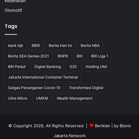
Kesehatan
Otomotif
Tags
bank bjb
BBRI
Berita Hari Ini
Berita NBA
Berita SEA Games 2021
BNPB
BRI
BRI Liga 1
BRI Peduli
Digital Banking
G20
Holding UMi
Jakarta International Container Terminal
Satgas Penanganan Covid-19
Transformasi Digital
Ultra Mikro
UMKM
Wealth Management
© Copyright 2026, All Rights Reserved |
Beriklan
| by
Bisnis
Jakarta Network