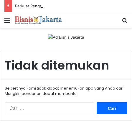
Perkuat Pengalaman Pelanggan, PLN Icon Plus Sabet Tiga Penghargaan CCW 2026
Menu
Ca
Tidak ditemukan
Sepertinya kami tidak dapat menemukan apa yang Anda cari.
Mungkin pencarian dapat membantu.
C
a
r
i
u