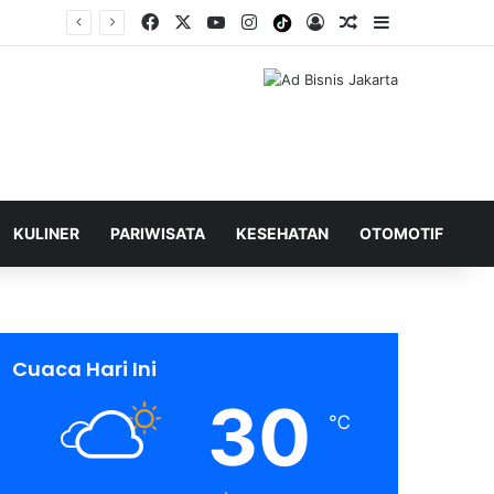
Facebook
X
YouTube
Instagram
Tiktok
Log In
Shuffle Berita
Sidebar
KULINER
PARIWISATA
KESEHATAN
OTOMOTIF
Cuaca Hari Ini
30
℃