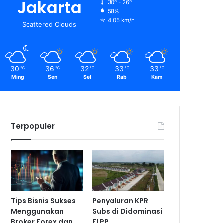
Jakarta
30º - 26º
58%
4.05 km/h
Scattered Clouds
30
36
32
33
33
℃
℃
℃
℃
℃
Ming
Sen
Sel
Rab
Kam
Terpopuler
Tips Bisnis Sukses
Penyaluran KPR
Menggunakan
Subsidi Didominasi
Broker Forex dan
FLPP