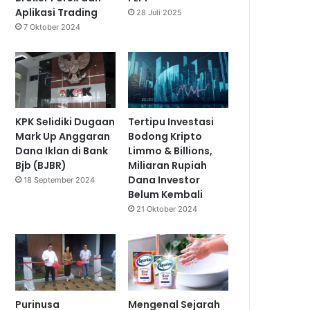
Aplikasi Trading
28 Juli 2025
7 Oktober 2024
KPK Selidiki Dugaan
Tertipu Investasi
Mark Up Anggaran
Bodong Kripto
Dana Iklan di Bank
Limmo & Billions,
Bjb (BJBR)
Miliaran Rupiah
Dana Investor
18 September 2024
Belum Kembali
21 Oktober 2024
Purinusa
Mengenal Sejarah