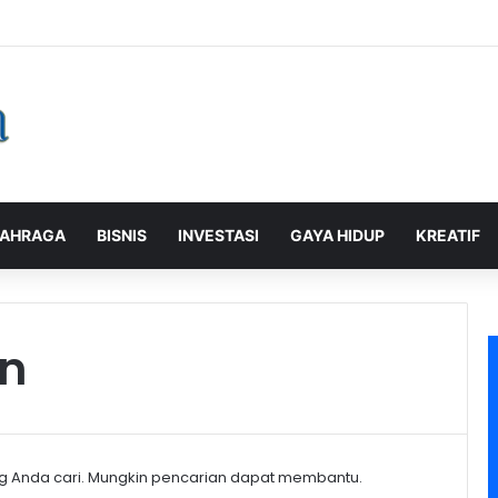
galaman Pelanggan, PLN Icon Plus Sabet Tiga Penghargaan CCW 2026
AHRAGA
BISNIS
INVESTASI
GAYA HIDUP
KREATIF
an
g Anda cari. Mungkin pencarian dapat membantu.