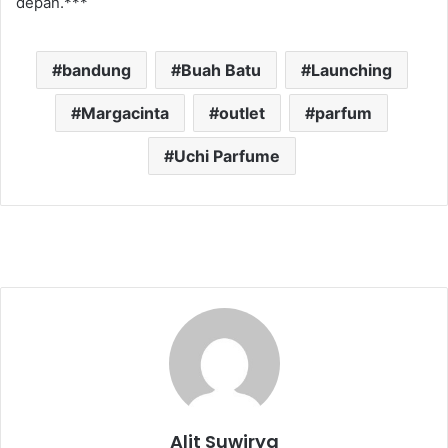
depan.***
bandung
Buah Batu
Launching
Margacinta
outlet
parfum
Uchi Parfume
Alit Suwirya