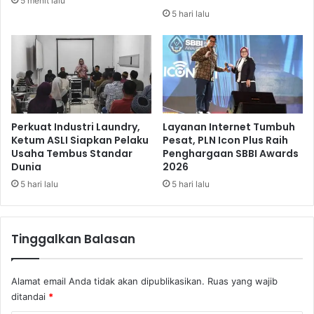
5 menit lalu
r
r
5 hari lalu
a
l
s
i
i
n
B
t
i
a
b
s
i
a
r
n
Perkuat Industri Laundry,
Layanan Internet Tumbuh
S
K
Ketum ASLI Siapkan Pelaku
Pesat, PLN Icon Plus Raih
u
Usaha Tembus Standar
Penghargaan SBBI Awards
e
Dunia
2026
m
r
b
e
5 hari lalu
5 hari lalu
i
t
n
a
g
A
Tinggalkan Balasan
G
p
r
i
a
,
Alamat email Anda tidak akan dipublikasikan.
Ruas yang wajib
t
K
ditandai
*
i
o
s