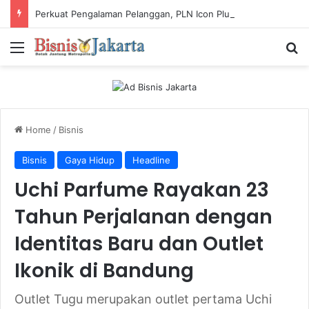
Perkuat Pengalaman Pelanggan, PLN Icon Plus Sabet Tiga Penghargaan CCW 2026
Menu
Ca
Home
/
Bisnis
Bisnis
Gaya Hidup
Headline
Uchi Parfume Rayakan 23
Tahun Perjalanan dengan
Identitas Baru dan Outlet
Ikonik di Bandung
Outlet Tugu merupakan outlet pertama Uchi