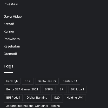
Investasi
Gaya Hidup
Kreatif
Kuliner
Pariwisata
Kesehatan
Otomotif
Tags
bank bjb
BBRI
Berita Hari Ini
Berita NBA
Berita SEA Games 2021
BNPB
BRI
BRI Liga 1
BRI Peduli
Digital Banking
G20
Holding UMi
Jakarta International Container Terminal