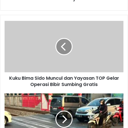
K
u
k
u
B
i
m
a
S
Kuku Bima Sido Muncul dan Yayasan TOP Gelar
i
Operasi Bibir Sumbing Gratis
d
o
M
P
u
r
n
i
c
o
u
r
l
i