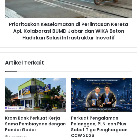
d
t
a
a
n
s
Y
Prioritaskan Keselamatan di Perlintasan Kereta
k
a
Api, Kolaborasi BUMD Jabar dan WIKA Beton
a
y
n
Hadirkan Solusi Infrastruktur Inovatif
a
K
s
e
a
s
Artikel Terkait
n
e
T
l
O
a
P
m
G
a
e
t
l
a
a
n
r
d
Krom Bank Perkuat Kerja
Perkuat Pengalaman
O
i
Sama Pembiayaan dengan
Pelanggan, PLN Icon Plus
p
P
Pandai Gadai
Sabet Tiga Penghargaan
e
e
CCW 2026