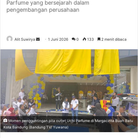
Parfume yang bersejarah dalam
pengembangan perusahaan
Alit Suwirya
S
1 Juni 2026
0
133
2 menit dibaca
e
n
d
a
n
e
m
a
i
l
Momen pengguntingan pita outlet Uchi Parfume di Margacinta Buah Batu
Kota Bandung (Bandung TV/ Yuwana)