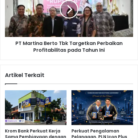
r
a
s
r
e
t
b
i
a
n
g
a
a
PT Martina Berto Tbk Targetkan Perbaikan
B
i
Profitabilitas pada Tahun Ini
e
S
r
o
t
l
o
Artikel Terkait
u
T
s
b
i
k
S
T
e
a
w
r
a
g
P
e
e
t
Krom Bank Perkuat Kerja
Perkuat Pengalaman
r
k
Sama Pembiayaan dengan
Pelanggan, PLN Icon Plus