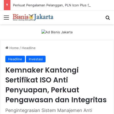
Perkuat Pengalaman Pelanggan, PLN Icon Plus Sabet Tiga Penghargaan CCW 2026
Menu
Ca
Home
/
Headline
Headline
Investasi
Kemnaker Kantongi
Sertifikat ISO Anti
Penyuapan, Perkuat
Pengawasan dan Integritas
Pengintegrasian Sistem Manajemen Anti