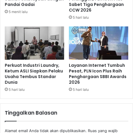
a
a
Pandai Gadai
Sabet Tiga Penghargaan
l
n
CCW 2026
5 menit lalu
a
P
5 hari lalu
t
e
a
r
n
b
C
a
a
i
m
k
p
a
i
n
Perkuat Industri Laundry,
Layanan Internet Tumbuh
n
P
Ketum ASLI Siapkan Pelaku
Pesat, PLN Icon Plus Raih
g
Usaha Tembus Standar
Penghargaan SBBI Awards
r
Dunia
2026
d
o
i
f
5 hari lalu
5 hari lalu
C
i
i
t
b
a
Tinggalkan Balasan
o
b
d
i
a
l
Alamat email Anda tidak akan dipublikasikan.
Ruas yang wajib
s
i