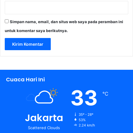
Simpan nama, email, dan situs web saya pada peramban ini
untuk komentar saya berikutnya.
Cuaca Hari Ini
33
℃
Jakarta
35º - 28º
53%
2.24 km/h
Scattered Clouds