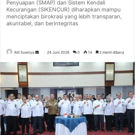
Penyuapan (SMAP) dan Sistem Kendali
Kecurangan (SIKENCUR) diharapkan mampu
menciptakan birokrasi yang lebih transparan,
akuntabel, dan berintegritas
Alit Suwirya
S
24 Juni 2026
0
14
2 menit dibaca
e
n
d
a
n
e
m
a
i
l