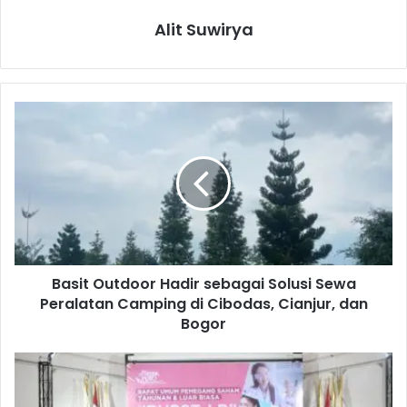
Alit Suwirya
B
a
s
i
t
O
u
t
d
Basit Outdoor Hadir sebagai Solusi Sewa
o
Peralatan Camping di Cibodas, Cianjur, dan
o
r
Bogor
H
a
P
d
T
i
M