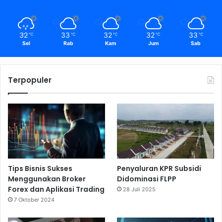
32
33
32
32
33
℃
℃
℃
℃
℃
Sel
Rab
Kam
Jum
Sab
Terpopuler
Tips Bisnis Sukses
Penyaluran KPR Subsidi
Menggunakan Broker
Didominasi FLPP
Forex dan Aplikasi Trading
28 Juli 2025
7 Oktober 2024