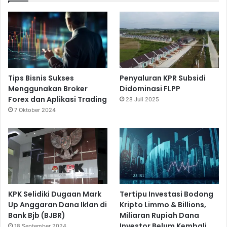
Tips Bisnis Sukses
Penyaluran KPR Subsidi
Menggunakan Broker
Didominasi FLPP
Forex dan Aplikasi Trading
28 Juli 2025
7 Oktober 2024
KPK Selidiki Dugaan Mark
Tertipu Investasi Bodong
Up Anggaran Dana Iklan di
Kripto Limmo & Billions,
Bank Bjb (BJBR)
Miliaran Rupiah Dana
Investor Belum Kembali
18 September 2024