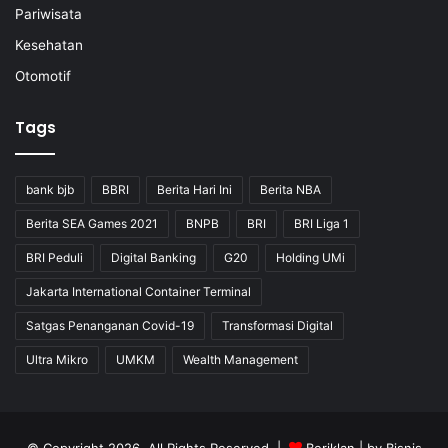
Pariwisata
Kesehatan
Otomotif
Tags
bank bjb
BBRI
Berita Hari Ini
Berita NBA
Berita SEA Games 2021
BNPB
BRI
BRI Liga 1
BRI Peduli
Digital Banking
G20
Holding UMi
Jakarta International Container Terminal
Satgas Penanganan Covid-19
Transformasi Digital
Ultra Mikro
UMKM
Wealth Management