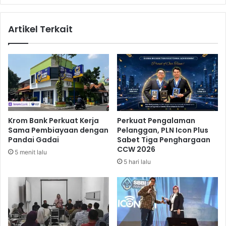
e
a
r
d
Artikel Terkait
j
i
a
r
l
s
a
e
n
b
a
a
n
g
d
a
e
i
Krom Bank Perkuat Kerja
Perkuat Pengalaman
n
S
Sama Pembiayaan dengan
Pelanggan, PLN Icon Plus
g
o
Pandai Gadai
Sabet Tiga Penghargaan
a
l
CCW 2026
5 menit lalu
n
u
5 hari lalu
I
s
d
i
e
S
n
e
t
w
i
a