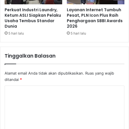
t
P
a
e
Perkuat Industri Laundry,
Layanan Internet Tumbuh
s
r
Ketum ASLI Siapkan Pelaku
Pesat, PLN Icon Plus Raih
B
Usaha Tembus Standar
Penghargaan SBBI Awards
a
a
Dunia
2026
l
r
a
5 hari lalu
5 hari lalu
u
t
d
a
a
n
Tinggalkan Balasan
n
C
O
a
u
m
Alamat email Anda tidak akan dipublikasikan.
Ruas yang wajib
t
p
ditandai
*
l
i
e
n
K
t
g
I
o
d
k
i
m
o
C
e
n
i
i
b
n
k