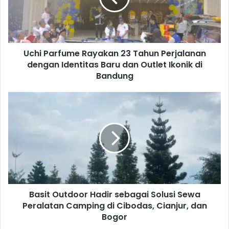
a
r
f
u
Uchi Parfume Rayakan 23 Tahun Perjalanan
m
dengan Identitas Baru dan Outlet Ikonik di
e
R
Bandung
a
y
B
a
a
k
s
a
i
n
t
2
O
3
u
T
t
a
d
h
Basit Outdoor Hadir sebagai Solusi Sewa
o
u
Peralatan Camping di Cibodas, Cianjur, dan
o
n
r
Bogor
P
H