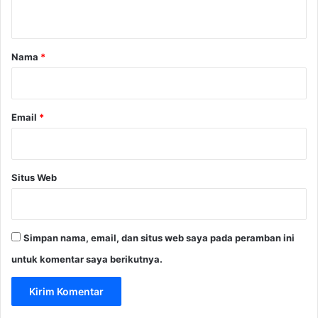
o
t
d
d
i
a
a
B
s
r
Nama
*
a
,
n
*
C
d
i
u
a
Email
*
n
n
g
j
u
r
Situs Web
,
d
a
n
Simpan nama, email, dan situs web saya pada peramban ini
B
o
untuk komentar saya berikutnya.
g
o
r