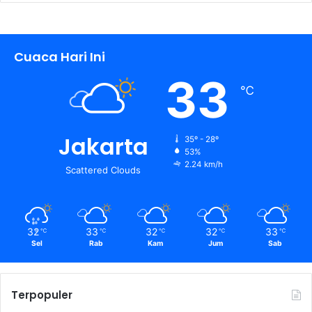
Cuaca Hari Ini
33
℃
Jakarta
35º - 28º
53%
2.24 km/h
Scattered Clouds
32
33
32
32
33
℃
℃
℃
℃
℃
Sel
Rab
Kam
Jum
Sab
Terpopuler