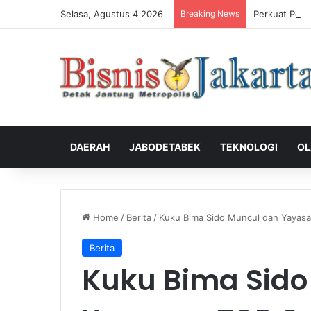
Selasa, Agustus 4 2026
Breaking News
Perkuat Peng
DAERAH
JABODETABEK
TEKNOLOGI
OL
Home
/
Berita
/
Kuku Bima Sido Muncul dan Yayasan
Berita
Kuku Bima Sido