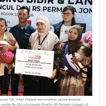
uncul Tbk, Irwan Hidayat menyerahkan secara simbolis
s senilai Rp 355 juta kepada Direktur RS Permata Jonggol, dr.