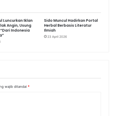
a
n
2
3
l Luncurkan Iklan
Sido Muncul Hadirkan Portal
T
lak Angin, Usung
Herbal Berbasis Literatur
a
“Dari Indonesia
Ilmiah
h
a”
23 April 2026
u
6
n
P
e
r
j
a
l
a
ng wajib ditandai
*
n
a
n
d
e
n