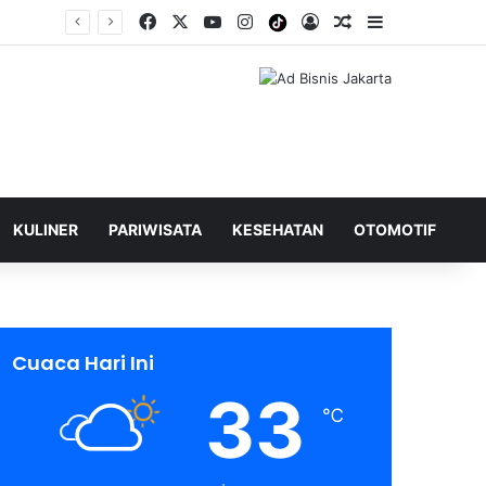
Facebook
X
YouTube
Instagram
Tiktok
Log In
Shuffle Berita
Sidebar
KULINER
PARIWISATA
KESEHATAN
OTOMOTIF
Cuaca Hari Ini
33
℃