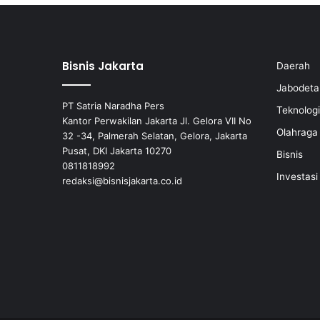
l
l
a
”
Bisnis Jakarta
Daerah
M
u
Jabodeta
l
PT Satria Naradha Pers
Teknologi
a
Kantor Perwakilan Jakarta Jl. Gelora VII No
i
Olahraga
32 -34, Palmerah Selatan, Gelora, Jakarta
R
Pusat, DKI Jakarta 10270
Bisnis
p
0811818992
4
Investasi
redaksi@bisnisjakarta.co.id
0
0
J
u
t
a
a
n