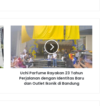
U
c
h
i
P
a
r
f
u
Uchi Parfume Rayakan 23 Tahun
m
Perjalanan dengan Identitas Baru
e
R
dan Outlet Ikonik di Bandung
a
y
a
k