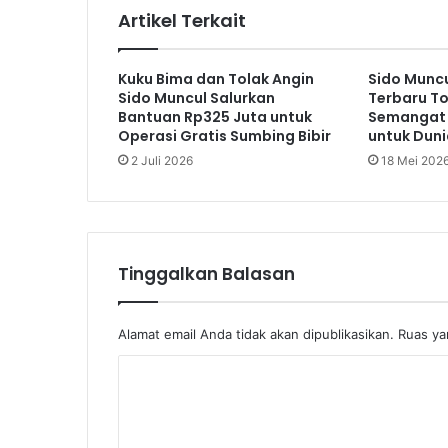
r
Artikel Terkait
d
i
P
Kuku Bima dan Tolak Angin
Sido Muncu
a
Sido Muncul Salurkan
Terbaru To
r
Bantuan Rp325 Juta untuk
Semangat 
u
Operasi Gratis Sumbing Bibir
untuk Duni
n
2 Juli 2026
18 Mei 202
g
P
a
n
j
Tinggalkan Balasan
a
n
g
Alamat email Anda tidak akan dipublikasikan.
Ruas ya
,
T
K
a
o
w
a
m
r