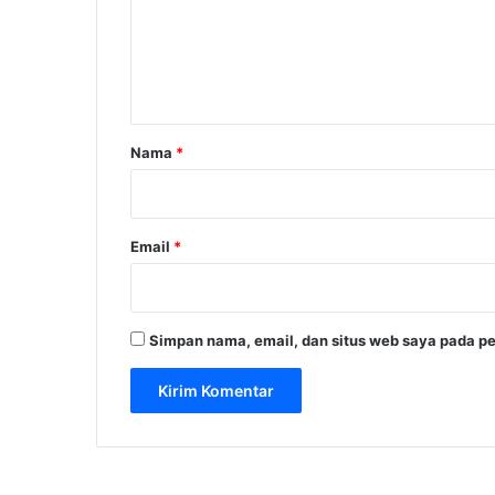
e
k
a
n
n
t
H
a
u
n
r
Nama
*
i
*
a
n
“
Email
*
R
u
m
a
Simpan nama, email, dan situs web saya pada pe
h
R
a
s
a
V
i