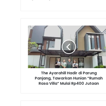
T
h
e
A
y
a
r
a
h
The Ayarahill Hadir di Parung
i
Panjang, Tawarkan Hunian “Rumah
l
l
Rasa Villa” Mulai Rp400 Jutaan
H
a
d
i