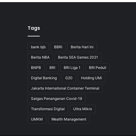
Tags
bank bjb
BBRI
Berita Hari Ini
Berita NBA
Berita SEA Games 2021
BNPB
BRI
BRI Liga 1
BRI Peduli
Digital Banking
G20
Holding UMi
Jakarta International Container Terminal
Satgas Penanganan Covid-19
Transformasi Digital
Ultra Mikro
UMKM
Wealth Management