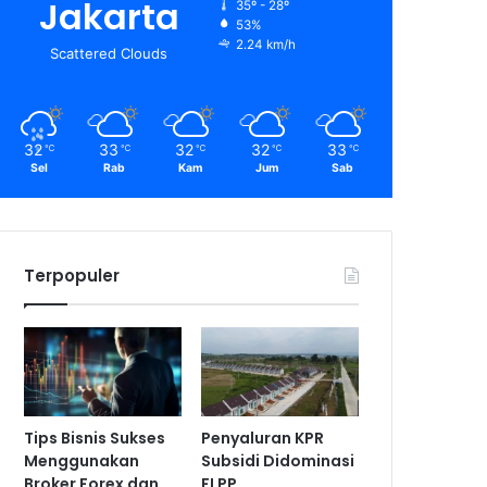
Jakarta
35º - 28º
53%
2.24 km/h
Scattered Clouds
32
33
32
32
33
℃
℃
℃
℃
℃
Sel
Rab
Kam
Jum
Sab
Terpopuler
Tips Bisnis Sukses
Penyaluran KPR
Menggunakan
Subsidi Didominasi
Broker Forex dan
FLPP