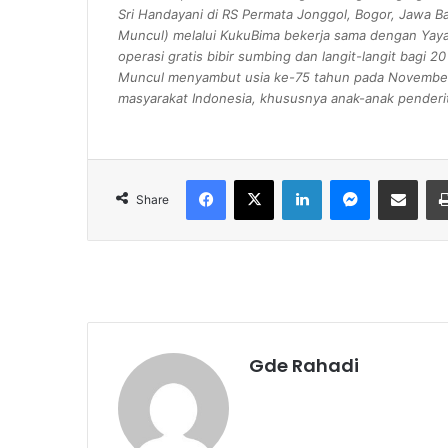
Sri Handayani di RS Permata Jonggol, Bogor, Jawa Ba
Muncul) melalui KukuBima bekerja sama dengan Yaya
operasi gratis bibir sumbing dan langit-langit bagi 2
Muncul menyambut usia ke-75 tahun pada November 
masyarakat Indonesia, khususnya anak-anak penderit
Facebook
X
LinkedIn
Messenger
Share via Email
Share
Gde Rahadi