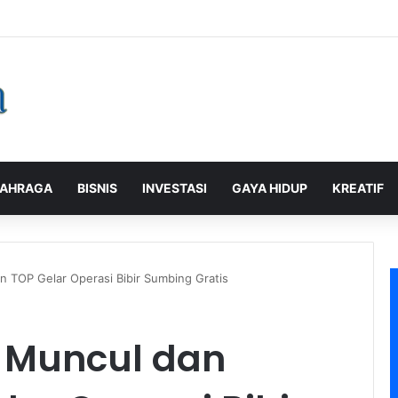
alaman Pelanggan, PLN Icon Plus Sabet Tiga Penghargaan CCW 2026
AHRAGA
BISNIS
INVESTASI
GAYA HIDUP
KREATIF
 TOP Gelar Operasi Bibir Sumbing Gratis
 Muncul dan