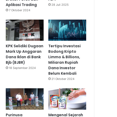
Aplikasi Trading
28 Juli 2025
7 Oktober 2024
KPK Selidiki Dugaan
Tertipu Investasi
Mark Up Anggaran
Bodong Kripto
Dana Iklan di Bank
Limmo & Billions,
Bjb (BJBR)
Miliaran Rupiah
Dana Investor
18 September 2024
Belum Kembali
21 Oktober 2024
Purinusa
Mengenal Sejarah