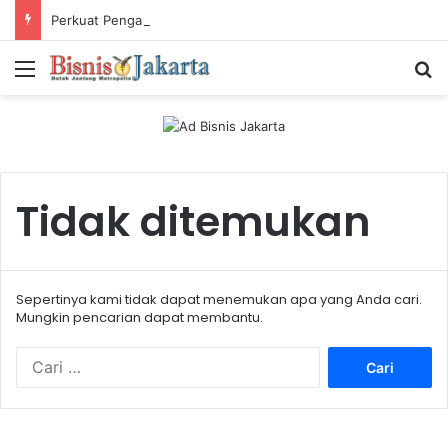
Perkuat Pengalaman Pelanggan, PLN Icon Plus Sabet Tiga Penghargaan CCW 2026
Menu
Ca
Tidak ditemukan
Sepertinya kami tidak dapat menemukan apa yang Anda cari.
Mungkin pencarian dapat membantu.
C
a
r
i
u