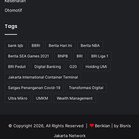
Kesehatan
Otomotif
Tags
bank bjb
BBRI
Berita Hari Ini
Berita NBA
Berita SEA Games 2021
BNPB
BRI
BRI Liga 1
BRI Peduli
Digital Banking
G20
Holding UMi
Jakarta International Container Terminal
Satgas Penanganan Covid-19
Transformasi Digital
Ultra Mikro
UMKM
Wealth Management
© Copyright 2026, All Rights Reserved |
Beriklan
| by
Bisnis
Jakarta Network