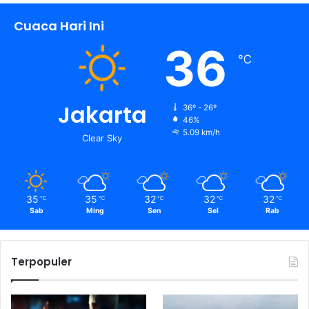
Cuaca Hari Ini
36
℃
Jakarta
36º - 26º
46%
5.09 km/h
Clear Sky
35
35
32
32
32
℃
℃
℃
℃
℃
Sab
Ming
Sen
Sel
Rab
Terpopuler