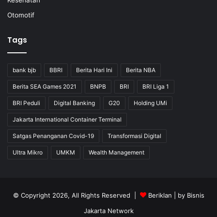
Kesehatan
Otomotif
Tags
bank bjb
BBRI
Berita Hari Ini
Berita NBA
Berita SEA Games 2021
BNPB
BRI
BRI Liga 1
BRI Peduli
Digital Banking
G20
Holding UMi
Jakarta International Container Terminal
Satgas Penanganan Covid-19
Transformasi Digital
Ultra Mikro
UMKM
Wealth Management
© Copyright 2026, All Rights Reserved |
Beriklan
| by
Bisnis
Jakarta Network