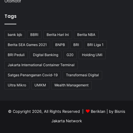
Otomotif
Tags
bank bjb
BBRI
Berita Hari Ini
Berita NBA
Berita SEA Games 2021
BNPB
BRI
BRI Liga 1
BRI Peduli
Digital Banking
G20
Holding UMi
Jakarta International Container Terminal
Satgas Penanganan Covid-19
Transformasi Digital
Ultra Mikro
UMKM
Wealth Management
© Copyright 2026, All Rights Reserved |
Beriklan
| by
Bisnis
Jakarta Network