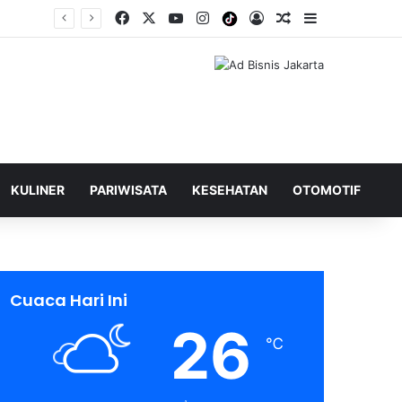
Facebook
X
YouTube
Instagram
Tiktok
Log In
Shuffle Berita
Sidebar
KULINER
PARIWISATA
KESEHATAN
OTOMOTIF
Cuaca Hari Ini
26
℃