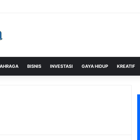
laman Pelanggan, PLN Icon Plus Sabet Tiga Penghargaan CCW 2026
AHRAGA
BISNIS
INVESTASI
GAYA HIDUP
KREATIF