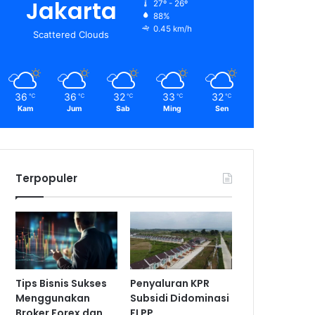
Jakarta
27º - 26º
88%
0.45 km/h
Scattered Clouds
36
36
32
33
32
℃
℃
℃
℃
℃
Kam
Jum
Sab
Ming
Sen
Terpopuler
Tips Bisnis Sukses
Penyaluran KPR
Menggunakan
Subsidi Didominasi
Broker Forex dan
FLPP