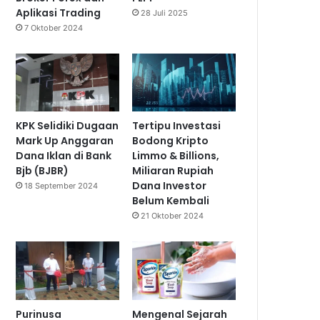
Aplikasi Trading
28 Juli 2025
7 Oktober 2024
KPK Selidiki Dugaan
Tertipu Investasi
Mark Up Anggaran
Bodong Kripto
Dana Iklan di Bank
Limmo & Billions,
Bjb (BJBR)
Miliaran Rupiah
Dana Investor
18 September 2024
Belum Kembali
21 Oktober 2024
Purinusa
Mengenal Sejarah