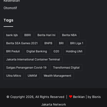
Kesehatan
Otomotif
Tags
bank bjb
BBRI
Berita Hari Ini
Berita NBA
Berita SEA Games 2021
BNPB
BRI
BRI Liga 1
BRI Peduli
Digital Banking
G20
Holding UMi
Jakarta International Container Terminal
Satgas Penanganan Covid-19
Transformasi Digital
Ultra Mikro
UMKM
Wealth Management
© Copyright 2026, All Rights Reserved |
Beriklan
| by
Bisnis
Jakarta Network