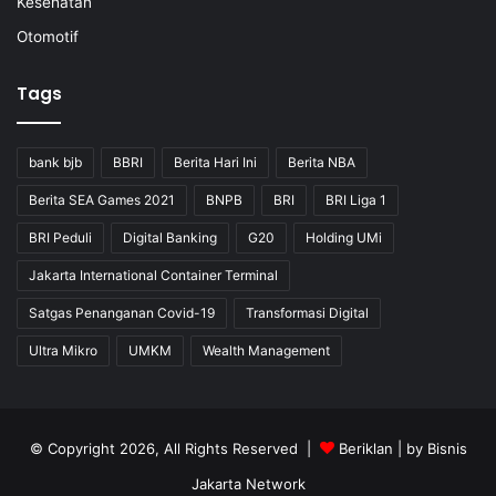
Kesehatan
Otomotif
Tags
bank bjb
BBRI
Berita Hari Ini
Berita NBA
Berita SEA Games 2021
BNPB
BRI
BRI Liga 1
BRI Peduli
Digital Banking
G20
Holding UMi
Jakarta International Container Terminal
Satgas Penanganan Covid-19
Transformasi Digital
Ultra Mikro
UMKM
Wealth Management
© Copyright 2026, All Rights Reserved |
Beriklan
| by
Bisnis
Jakarta Network