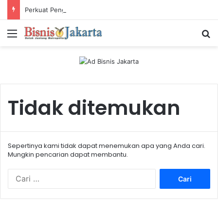
Perkuat Pengalaman Pelanggan, PLN Icon Plus Sabet Tiga Penghargaan CCW 2026
Menu
Ca
Tidak ditemukan
Sepertinya kami tidak dapat menemukan apa yang Anda cari.
Mungkin pencarian dapat membantu.
C
a
r
i
u