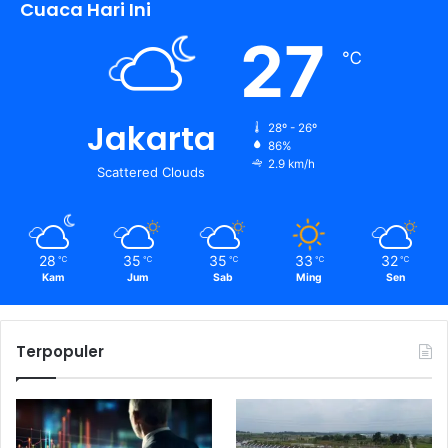
Cuaca Hari Ini
27
℃
Jakarta
28º - 26º
86%
2.9 km/h
Scattered Clouds
28
35
35
33
32
℃
℃
℃
℃
℃
Kam
Jum
Sab
Ming
Sen
Terpopuler