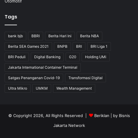
Otomotif
Tags
bank bjb
BBRI
Berita Hari Ini
Berita NBA
Berita SEA Games 2021
BNPB
BRI
BRI Liga 1
BRI Peduli
Digital Banking
G20
Holding UMi
Jakarta International Container Terminal
Satgas Penanganan Covid-19
Transformasi Digital
Ultra Mikro
UMKM
Wealth Management
© Copyright 2026, All Rights Reserved |
Beriklan
| by
Bisnis
Jakarta Network