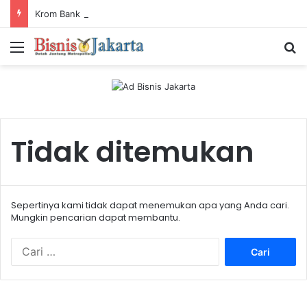
Krom Bank Perkuat Kerja Sama Pembiayaan dengan Pandai Gadai
Menu
Ca
Tidak ditemukan
Sepertinya kami tidak dapat menemukan apa yang Anda cari.
Mungkin pencarian dapat membantu.
C
a
r
i
u