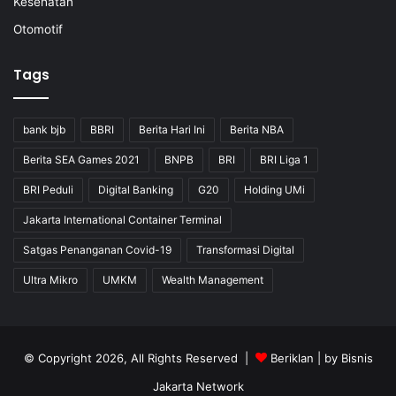
Kesehatan
Otomotif
Tags
bank bjb
BBRI
Berita Hari Ini
Berita NBA
Berita SEA Games 2021
BNPB
BRI
BRI Liga 1
BRI Peduli
Digital Banking
G20
Holding UMi
Jakarta International Container Terminal
Satgas Penanganan Covid-19
Transformasi Digital
Ultra Mikro
UMKM
Wealth Management
© Copyright 2026, All Rights Reserved |
Beriklan
| by
Bisnis
Jakarta Network