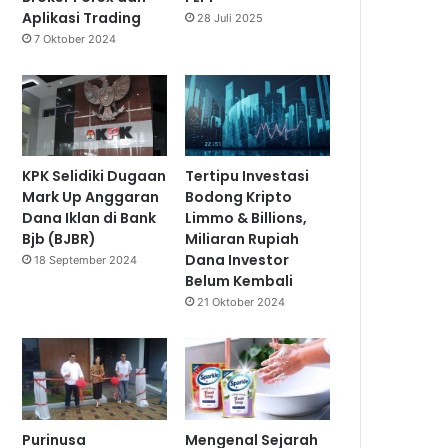
Aplikasi Trading
28 Juli 2025
7 Oktober 2024
KPK Selidiki Dugaan
Tertipu Investasi
Mark Up Anggaran
Bodong Kripto
Dana Iklan di Bank
Limmo & Billions,
Bjb (BJBR)
Miliaran Rupiah
Dana Investor
18 September 2024
Belum Kembali
21 Oktober 2024
Purinusa
Mengenal Sejarah