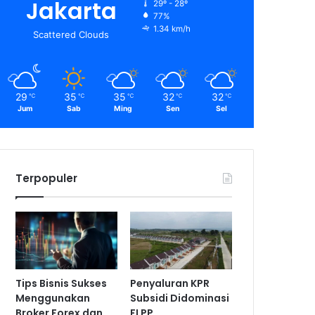
Jakarta
29º - 28º
77%
1.34 km/h
Scattered Clouds
29
35
35
32
32
℃
℃
℃
℃
℃
Jum
Sab
Ming
Sen
Sel
Terpopuler
Tips Bisnis Sukses
Penyaluran KPR
Menggunakan
Subsidi Didominasi
Broker Forex dan
FLPP