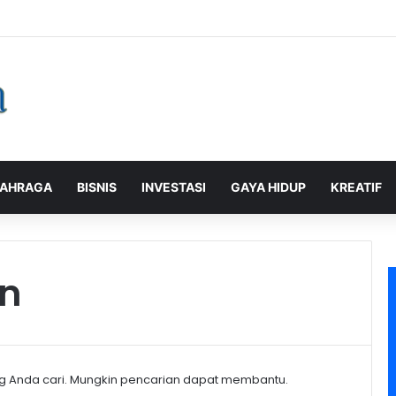
alaman Pelanggan, PLN Icon Plus Sabet Tiga Penghargaan CCW 2026
AHRAGA
BISNIS
INVESTASI
GAYA HIDUP
KREATIF
an
g Anda cari. Mungkin pencarian dapat membantu.