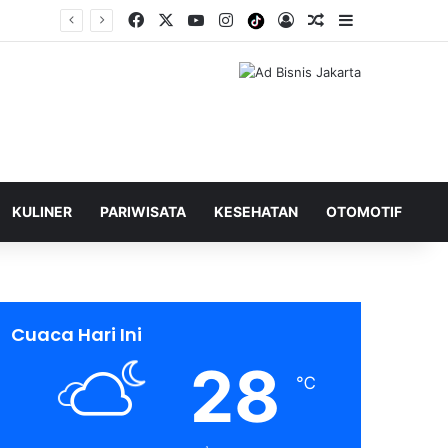
Facebook
X
YouTube
Instagram
Tiktok
Log In
Shuffle Berita
Sidebar
KULINER
PARIWISATA
KESEHATAN
OTOMOTIF
Cuaca Hari Ini
28
℃