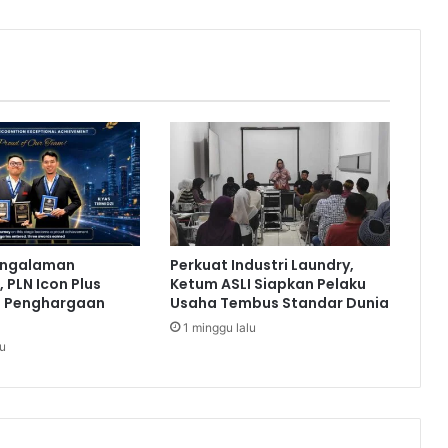
n
D
e
s
t
i
n
a
s
i
D
i
engalaman
Perkuat Industri Laundry,
g
 PLN Icon Plus
Ketum ASLI Siapkan Pelaku
i
a Penghargaan
Usaha Tembus Standar Dunia
t
1 minggu lalu
a
lu
l
V
e
g
e