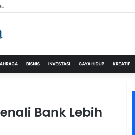
alaman Pelanggan, PLN Icon Plus Sabet Tiga Penghargaan CCW 2026
AHRAGA
BISNIS
INVESTASI
GAYA HIDUP
KREATIF
Kenali Bank Lebih