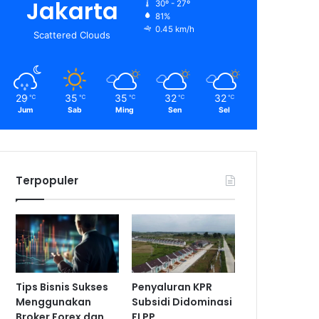
Jakarta
30º - 27º
81%
0.45 km/h
Scattered Clouds
29
35
35
32
32
℃
℃
℃
℃
℃
Jum
Sab
Ming
Sen
Sel
Terpopuler
Tips Bisnis Sukses
Penyaluran KPR
Menggunakan
Subsidi Didominasi
Broker Forex dan
FLPP