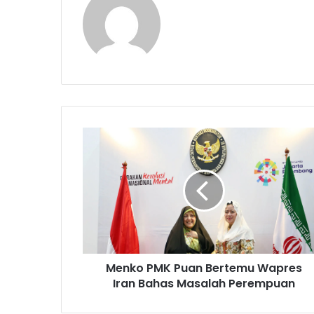
M
e
n
k
o
P
M
K
P
Menko PMK Puan Bertemu Wapres
u
Iran Bahas Masalah Perempuan
a
n
B