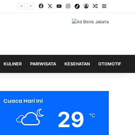
Facebook
X
YouTube
Instagram
Tiktok
Log In
Shuffle Berita
Sidebar
KULINER
PARIWISATA
KESEHATAN
OTOMOTIF
Cuaca Hari Ini
29
℃