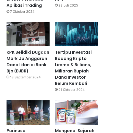
Aplikasi Trading
28 Juli 2025
7 Oktober 2024
KPK Selidiki Dugaan
Tertipu Investasi
Mark Up Anggaran
Bodong Kripto
Dana Iklan di Bank
Limmo & Billions,
Bjb (BJBR)
Miliaran Rupiah
Dana Investor
18 September 2024
Belum Kembali
21 Oktober 2024
Purinusa
Mengenal Sejarah