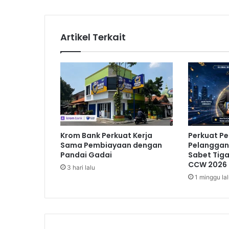
e
r
t
Artikel Terkait
e
m
u
W
a
p
r
e
s
Krom Bank Perkuat Kerja
Perkuat P
I
Sama Pembiayaan dengan
Pelanggan,
r
Pandai Gadai
Sabet Tig
a
CCW 2026
3 hari lalu
n
1 minggu la
B
a
h
a
s