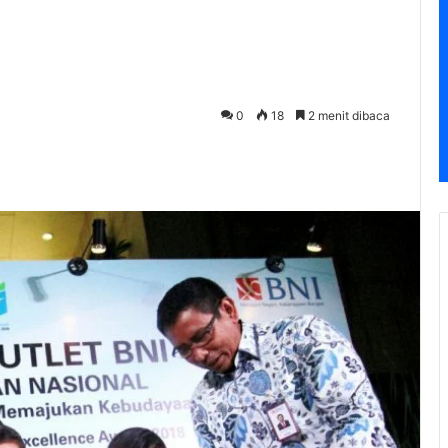
0
18
2 menit dibaca