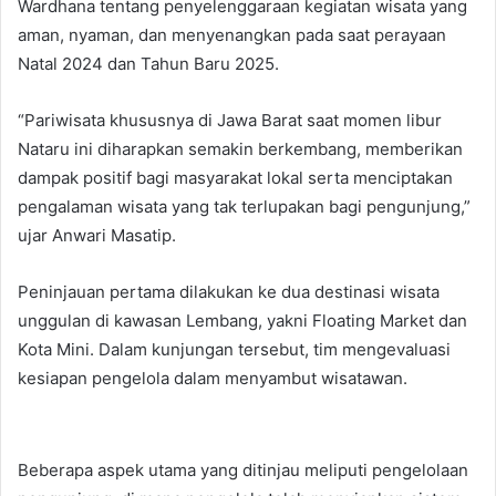
Wardhana tentang penyelenggaraan kegiatan wisata yang
aman, nyaman, dan menyenangkan pada saat perayaan
Natal 2024 dan Tahun Baru 2025.
“Pariwisata khususnya di Jawa Barat saat momen libur
Nataru ini diharapkan semakin berkembang, memberikan
dampak positif bagi masyarakat lokal serta menciptakan
pengalaman wisata yang tak terlupakan bagi pengunjung,”
ujar Anwari Masatip.
Peninjauan pertama dilakukan ke dua destinasi wisata
unggulan di kawasan Lembang, yakni Floating Market dan
Kota Mini. Dalam kunjungan tersebut, tim mengevaluasi
kesiapan pengelola dalam menyambut wisatawan.
Beberapa aspek utama yang ditinjau meliputi pengelolaan