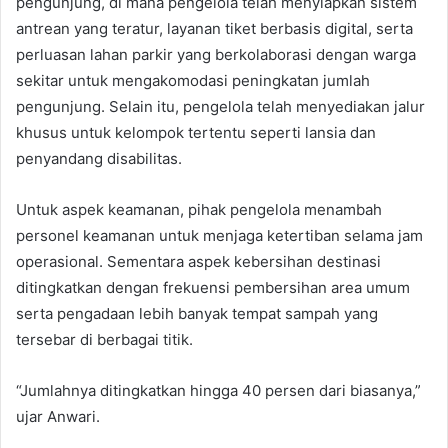
pengunjung, di mana pengelola telah menyiapkan sistem
antrean yang teratur, layanan tiket berbasis digital, serta
perluasan lahan parkir yang berkolaborasi dengan warga
sekitar untuk mengakomodasi peningkatan jumlah
pengunjung. Selain itu, pengelola telah menyediakan jalur
khusus untuk kelompok tertentu seperti lansia dan
penyandang disabilitas.
Untuk aspek keamanan, pihak pengelola menambah
personel keamanan untuk menjaga ketertiban selama jam
operasional. Sementara aspek kebersihan destinasi
ditingkatkan dengan frekuensi pembersihan area umum
serta pengadaan lebih banyak tempat sampah yang
tersebar di berbagai titik.
“Jumlahnya ditingkatkan hingga 40 persen dari biasanya,”
ujar Anwari.