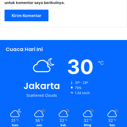
untuk komentar saya berikutnya.
Cuaca Hari Ini
30
℃
Jakarta
31º - 28º
79%
1.34 km/h
Scattered Clouds
31
36
32
32
32
℃
℃
℃
℃
℃
Kam
Jum
Sab
Ming
Sen