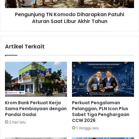
u
t
n
D
Pengunjung TN Komodo Diharapkan Patuhi
g
e
Aturan Saat LIbur Akhir Tahun
T
a
N
l
K
H
o
Artikel Terkait
e
m
m
o
a
d
t
o
H
D
i
i
n
h
g
a
g
r
Krom Bank Perkuat Kerja
Perkuat Pengalaman
a
a
Sama Pembiayaan dengan
Pelanggan, PLN Icon Plus
6
p
Pandai Gadai
Sabet Tiga Penghargaan
0
k
CCW 2026
2 hari lalu
P
a
1 minggu lalu
e
n
r
P