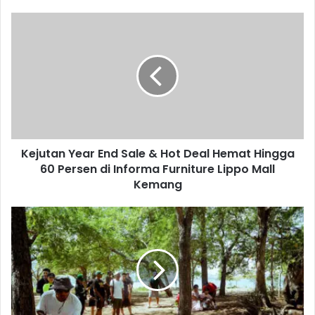
K
e
j
u
t
a
n
Y
e
Kejutan Year End Sale & Hot Deal Hemat Hingga
a
60 Persen di Informa Furniture Lippo Mall
r
E
Kemang
n
d
P
S
e
a
n
l
g
e
u
&
n
H
j
o