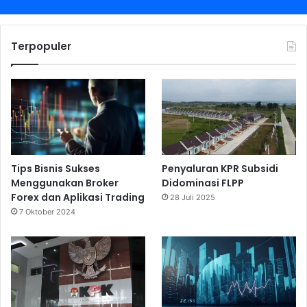
Terpopuler
Tips Bisnis Sukses
Penyaluran KPR Subsidi
Menggunakan Broker
Didominasi FLPP
Forex dan Aplikasi Trading
28 Juli 2025
7 Oktober 2024