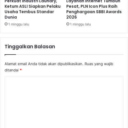
Perkuat Industri Laundry,
Layanan Internet Tumbuh
e
Ketum ASLI Siapkan Pelaku
Pesat, PLN Icon Plus Raih
Usaha Tembus Standar
Penghargaan SBBI Awards
J
Dunia
2026
a
k
1 minggu lalu
1 minggu lalu
a
r
t
Tinggalkan Balasan
a
S
e
Alamat email Anda tidak akan dipublikasikan.
Ruas yang wajib
s
ditandai
*
u
a
K
i
o
K
e
m
b
e
u
t
n
u
t
h