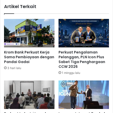
k
i
Artikel Terkait
a
k
n
a
S
n
e
A
r
l
a
a
p
m
G
a
a
t
Krom Bank Perkuat Kerja
Perkuat Pengalaman
b
V
Sama Pembiayaan dengan
Pelanggan, PLN Icon Plus
a
i
Pandai Gadai
Sabet Tiga Penghargaan
h
r
CCW 2026
3 hari lalu
4
t
1 minggu lalu
J
u
u
a
t
l
a
O
T
f
o
f
n
i
c