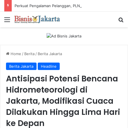
Perkuat Pengalaman Pelanggan, PLN Icon Plus Sabet Tiga Penghargaan CCW 2026
Menu
Ca
Home
/
Berita
/
Berita Jakarta
Berita Jakarta
Headline
Antisipasi Potensi Bencana
Hidrometeorologi di
Jakarta, Modifikasi Cuaca
Dilakukan Hingga Lima Hari
ke Depan