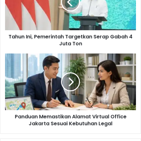
n
I
n
i
,
Tahun Ini, Pemerintah Targetkan Serap Gabah 4
P
Juta Ton
e
m
e
P
r
a
i
n
n
d
t
u
a
a
h
n
T
M
a
e
r
Panduan Memastikan Alamat Virtual Office
m
g
Jakarta Sesuai Kebutuhan Legal
a
e
s
t
t