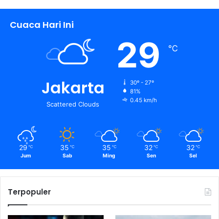
Cuaca Hari Ini
29
℃
Jakarta
30º - 27º
81%
0.45 km/h
Scattered Clouds
29
35
35
32
32
℃
℃
℃
℃
℃
Jum
Sab
Ming
Sen
Sel
Terpopuler