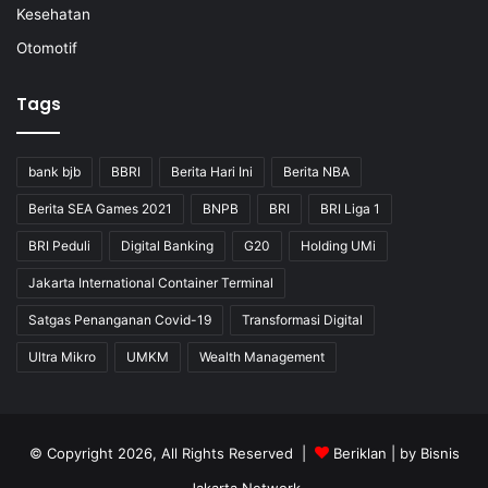
Kesehatan
Otomotif
Tags
bank bjb
BBRI
Berita Hari Ini
Berita NBA
Berita SEA Games 2021
BNPB
BRI
BRI Liga 1
BRI Peduli
Digital Banking
G20
Holding UMi
Jakarta International Container Terminal
Satgas Penanganan Covid-19
Transformasi Digital
Ultra Mikro
UMKM
Wealth Management
© Copyright 2026, All Rights Reserved |
Beriklan
| by
Bisnis