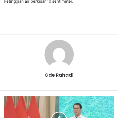
ketinggian air berkisar 10 sentimeter.
Gde Rahadi
T
a
h
u