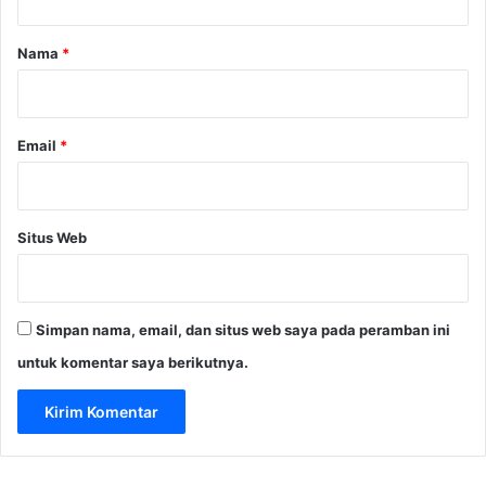
a
a
n
r
Nama
*
L
*
e
g
a
Email
*
l
Situs Web
Simpan nama, email, dan situs web saya pada peramban ini
untuk komentar saya berikutnya.