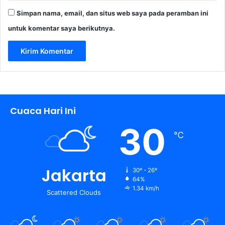
Simpan nama, email, dan situs web saya pada peramban ini
untuk komentar saya berikutnya.
Cuaca Hari Ini
30
℃
Jakarta
30º - 26º
64%
1.34 km/h
Scattered Clouds