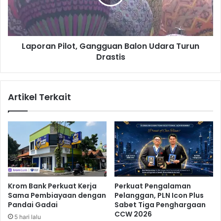
p
a
,
n
I
P
n
i
Laporan Pilot, Gangguan Balon Udara Turun
i
l
J
Drastis
o
e
t
j
,
a
G
Artikel Terkait
k
a
K
n
a
g
s
g
u
u
s
a
n
n
y
B
a
a
Krom Bank Perkuat Kerja
Perkuat Pengalaman
l
Sama Pembiayaan dengan
Pelanggan, PLN Icon Plus
o
Pandai Gadai
Sabet Tiga Penghargaan
n
CCW 2026
5 hari lalu