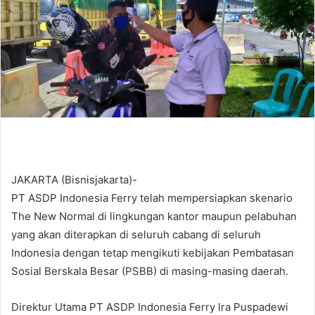
d
a
n
e
m
a
i
l
JAKARTA (Bisnisjakarta)-
PT ASDP Indonesia Ferry telah mempersiapkan skenario
The New Normal di lingkungan kantor maupun pelabuhan
yang akan diterapkan di seluruh cabang di seluruh
Indonesia dengan tetap mengikuti kebijakan Pembatasan
Sosial Berskala Besar (PSBB) di masing-masing daerah.
Direktur Utama PT ASDP Indonesia Ferry Ira Puspadewi