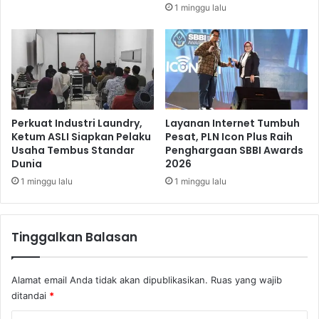
U
1 minggu lalu
d
a
r
a
T
u
r
u
Perkuat Industri Laundry,
Layanan Internet Tumbuh
n
Ketum ASLI Siapkan Pelaku
Pesat, PLN Icon Plus Raih
Usaha Tembus Standar
Penghargaan SBBI Awards
D
Dunia
2026
r
a
1 minggu lalu
1 minggu lalu
s
t
i
Tinggalkan Balasan
s
Alamat email Anda tidak akan dipublikasikan.
Ruas yang wajib
ditandai
*