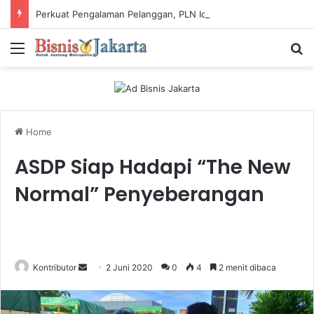
Perkuat Pengalaman Pelanggan, PLN Icon Plus Sabet Tiga Penghargaan CCW 2026
Menu
Ca
Home
ASDP Siap Hadapi “The New
Normal” Penyeberangan
Kontributor
S
2 Juni 2020
0
4
2 menit dibaca
e
n