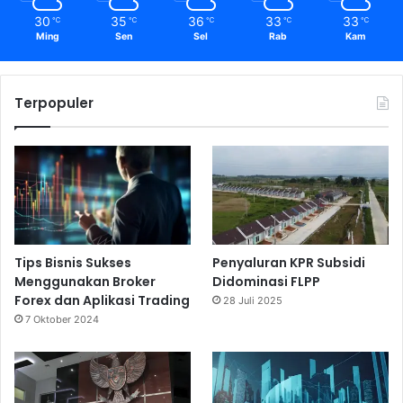
30
35
36
33
33
℃
℃
℃
℃
℃
Ming
Sen
Sel
Rab
Kam
Terpopuler
Tips Bisnis Sukses
Penyaluran KPR Subsidi
Menggunakan Broker
Didominasi FLPP
Forex dan Aplikasi Trading
28 Juli 2025
7 Oktober 2024