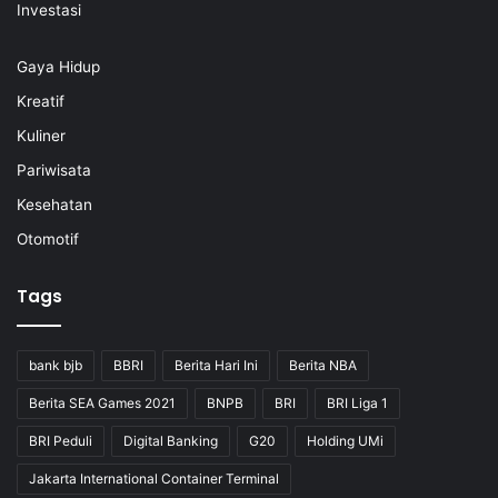
Investasi
Gaya Hidup
Kreatif
Kuliner
Pariwisata
Kesehatan
Otomotif
Tags
bank bjb
BBRI
Berita Hari Ini
Berita NBA
Berita SEA Games 2021
BNPB
BRI
BRI Liga 1
BRI Peduli
Digital Banking
G20
Holding UMi
Jakarta International Container Terminal