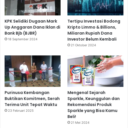
KPK Selidiki Dugaan Mark
Tertipu Investasi Bodong
Up Anggaran Dana Iklan di
Kripto Limmo & Billions,
Bank Bjb (BJBR)
Miliaran Rupiah Dana
Investor Belum Kembali
18 September 2024
21 Oktober 2024
Purinusa Kembangan
Mengenal Sejarah
Buktikan Komitmen, Serah
Sparkle, Keunggulan dan
Terima Unit Tepat Waktu
Rekomendasi Produk
Sparkle yang Bisa Kamu
23 Februari 2025
Beli!
21 Mei 2024