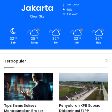
Jakarta
32º - 26º
69%
4.6 km/h
Clear Sky
32
35
32
32
32
℃
℃
℃
℃
℃
Sab
Ming
Sen
Sel
Rab
Terpopuler
Tips Bisnis Sukses
Penyaluran KPR Subsidi
Menggunakan Broker
Didominasi FLPP