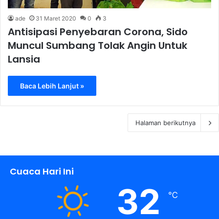
ade
31 Maret 2020
0
3
Antisipasi Penyebaran Corona, Sido
Muncul Sumbang Tolak Angin Untuk
Lansia
Baca Lebih Lanjut »
Halaman berikutnya
Cuaca Hari Ini
32
℃