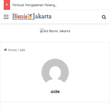
Perkuat Pengalaman Pelanggan, PLN Icon Plus Sabet Tiga Penghargaan CCW 2026
Menu
Ca
Home
/
ade
ade