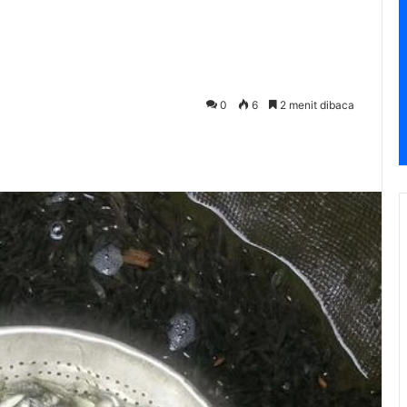
0
6
2 menit dibaca