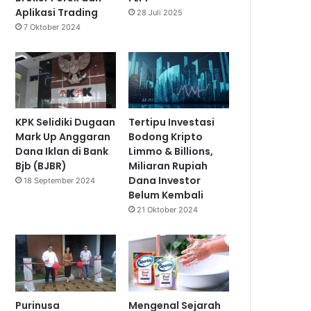
Aplikasi Trading
28 Juli 2025
7 Oktober 2024
KPK Selidiki Dugaan
Tertipu Investasi
Mark Up Anggaran
Bodong Kripto
Dana Iklan di Bank
Limmo & Billions,
Bjb (BJBR)
Miliaran Rupiah
Dana Investor
18 September 2024
Belum Kembali
21 Oktober 2024
Purinusa
Mengenal Sejarah