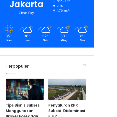
Jakarta
35º - 26º
79%
1.79 km/h
Clear Sky
35
36
32
33
32
℃
℃
℃
℃
℃
Kam
Jum
Sab
Ming
Sen
Terpopuler
Tips Bisnis Sukses
Penyaluran KPR
Menggunakan
Subsidi Didominasi
Broker Forex dan
FLPP