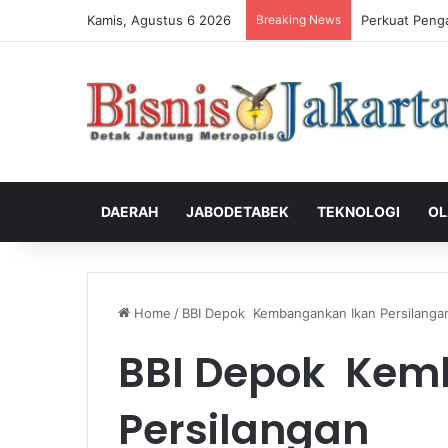
Kamis, Agustus 6 2026
Breaking News
Perkuat Peng
DAERAH
JABODETABEK
TEKNOLOGI
OL
Home
/
BBI Depok Kembangankan Ikan Persilanga
BBI Depok Kem
Persilangan