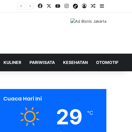
Facebook
X
YouTube
Instagram
Tiktok
Log In
Shuffle Berita
Sidebar
KULINER
PARIWISATA
KESEHATAN
OTOMOTIF
Cuaca Hari Ini
29
℃