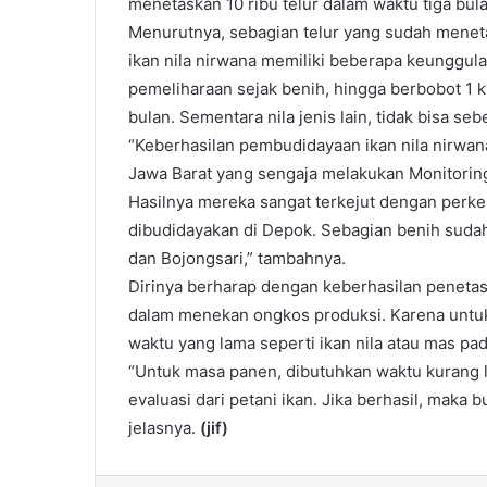
menetaskan 10 ribu telur dalam waktu tiga bula
Menurutnya, sebagian telur yang sudah menetas
ikan nila nirwana memiliki beberapa keunggu
pemeliharaan sejak benih, hingga berbobot 1 k
bulan. Sementara nila jenis lain, tidak bisa sebe
“Keberhasilan pembudidayaan ikan nila nirwana i
Jawa Barat yang sengaja melakukan Monitoring
Hasilnya mereka sangat terkejut dengan perk
dibudidayakan di Depok. Sebagian benih sudah 
dan Bojongsari,” tambahnya.
Dirinya berharap dengan keberhasilan penetasa
dalam menekan ongkos produksi. Karena untuk
waktu yang lama seperti ikan nila atau mas p
“Untuk masa panen, dibutuhkan waktu kurang l
evaluasi dari petani ikan. Jika berhasil, maka 
jelasnya.
(jif)