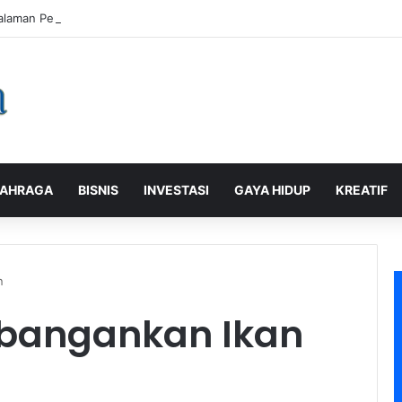
alaman Pelanggan, PLN Icon Plus Sabet Tiga Penghargaan CCW 2026
AHRAGA
BISNIS
INVESTASI
GAYA HIDUP
KREATIF
n
bangankan Ikan